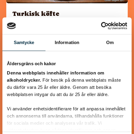
Turkisk köfte
En längtan till Turkisk mat
Samtycke
Information
Om
Åldersgräns och kakor
@heartfriend
Denna webbplats innehåller information om
alkoholdrycker.
För besök på denna webbplats måste
du därför vara 25 år eller äldre. Genom att besöka
webbplatsen intygar du att du är 25 år eller äldre.
Vi använder enhetsidentifierare för att anpassa innehållet
och annonserna till användarna, tillhandahålla funktioner
för sociala medier och analysera vår trafik. Vi
vidarebefordrar även sådana identifierare och annan