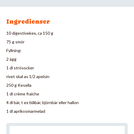
Ingredienser
10 digestivekex, ca 150 g
75 g smör
Fyllning:
2 ägg
1 dl strösocker
rivet skal av 1/2 apelsin
250 g Kesella
1 dl crème fraiche
4 dl bär, t ex blåbär, björnbär eller hallon
1 dl aprikosmarmelad