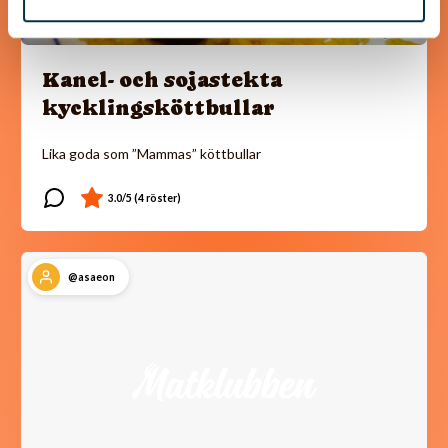
Kanel- och sojastekta
kycklingsköttbullar
Lika goda som ”Mammas” köttbullar
@asaeon