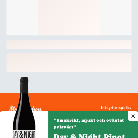
Integritetspolicy
Cookiepolicy
”Smakrikt, mjukt och oväntat
Cookie-inställningar
prisvärt”
Day & Night Pinot