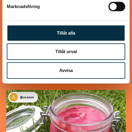
Marknadsföring
Tillåt alla
Kanel- och sojastekta
kycklingsköttbullar
Tillåt urval
Lika goda som ”Mammas” köttbullar
Avvisa
@asaeon