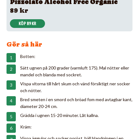
Pizzolato Alcohol Free Organic
89 kr
KÖP 89 KR
Gör så här
Botten:
Sätt ugnen på 200 grader (varmluft 175). Mal nötter eller
mandel och blanda med sockret.
Vispa vitorna till hårt skum och vänd försiktigt ner socker
och nötter.
Bred smeten i en smord och bröad fom med avtagbar kant,
diameter 20-24 cm.
Grädda i ugnen 15-20 minuter. Låt kallna.
Kräm:
Vispa äggulor och socker poröst, häll blandningen i en