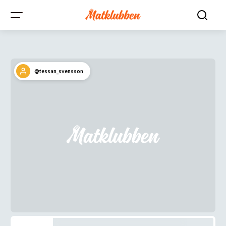
@tessan_svensson