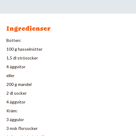
Ingredienser
Botten:
100 g hasselnötter
1,5 dl strösocker
4 äggvitor
eller
200 g mandel
2 dl socker
4 äggvitor
Kräm:
3 äggulor
3 msk florsocker