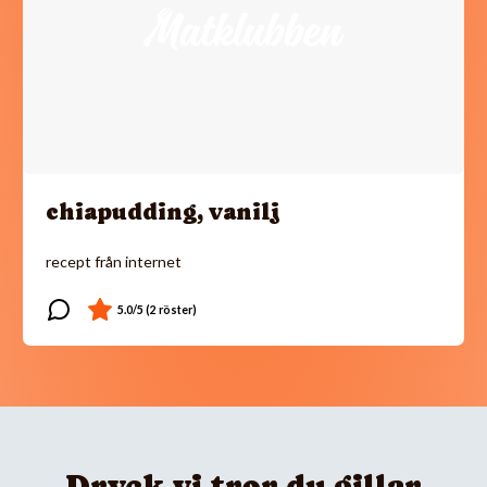
chiapudding, vanilj
recept från internet
Dryck vi tror du gillar