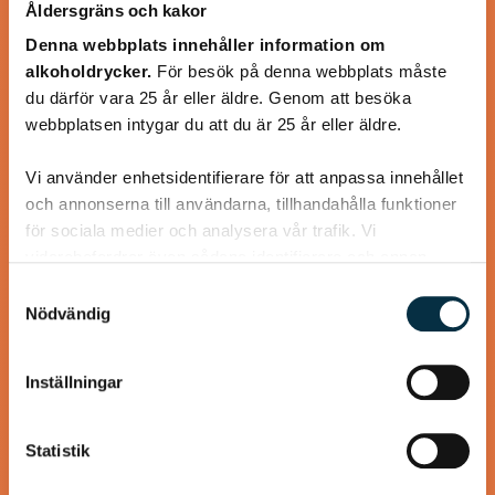
Åldersgräns och kakor
Denna webbplats innehåller information om
alkoholdrycker.
För besök på denna webbplats måste
du därför vara 25 år eller äldre. Genom att besöka
webbplatsen intygar du att du är 25 år eller äldre.
Turkisk köfte
Vi använder enhetsidentifierare för att anpassa innehållet
En längtan till Turkisk mat
och annonserna till användarna, tillhandahålla funktioner
för sociala medier och analysera vår trafik. Vi
vidarebefordrar även sådana identifierare och annan
information från din enhet till de sociala medier och
Samtyckesval
annons- och analysföretag som vi samarbetar med.
Nödvändig
Dessa kan i sin tur kombinera informationen med annan
@koppargrytan
information som du har tillhandahållit eller som de har
Inställningar
samlat in när du har använt deras tjänster.
Statistik