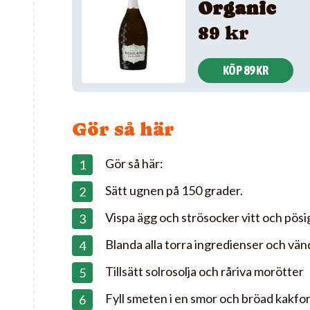
Organic
89 kr
KÖP 89 KR
Gör så här
Gör så här:
Sätt ugnen på 150 grader.
Vispa ägg och strösocker vitt och pösi
Blanda alla torra ingredienser och vä
Tillsätt solrosolja och råriva morötter
Fyll smeten i en smor och bröad kakfo