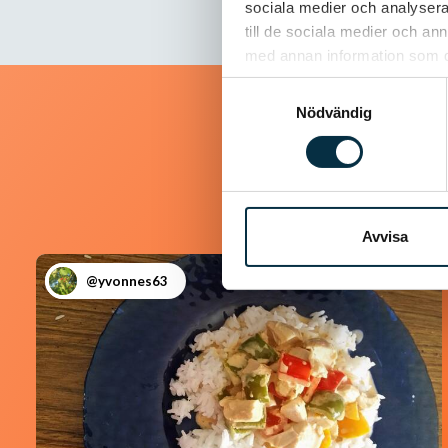
sociala medier och analysera 
till de sociala medier och a
med annan information som du 
Samtyckesval
Nödvändig
Avvisa
@yvonnes63