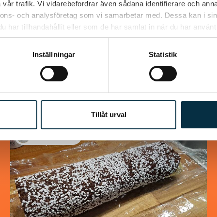
vår trafik. Vi vidarebefordrar även sådana identifierare och anna
nnons- och analysföretag som vi samarbetar med. Dessa kan i sin
har tillhandahållit eller som de har samlat in när du har använt 
Inställningar
Statistik
Liknande recept
Tillåt urval
@snuttan66