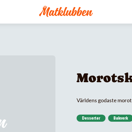
Morots
Världens godaste morots
Desserter
Bakverk