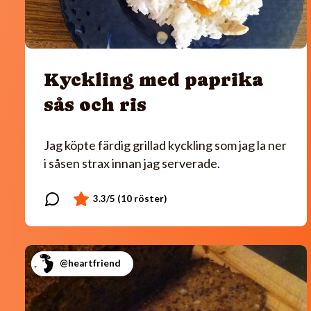
Kyckling med paprika
sås och ris
Jag köpte färdig grillad kyckling som jag la ner
i såsen strax innan jag serverade.
@heartfriend