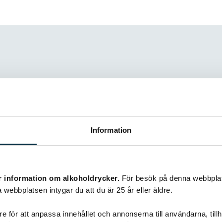
r
Information
sson
så gjort den här morotskakan (har leilas piece of cake) och
. Kan varmt rekmendera den.
r information om alkoholdrycker.
För besök på denna webbplat
 webbplatsen intygar du att du är 25 år eller äldre.
e för att anpassa innehållet och annonserna till användarna, tillh