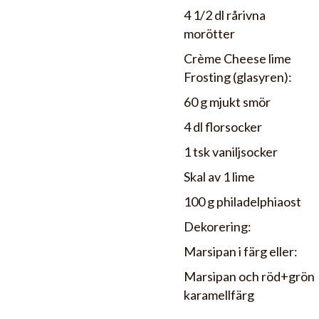
4 1/2 dl rårivna
morötter
Crème Cheese lime
Frosting (glasyren):
60 g mjukt smör
4 dl florsocker
1 tsk vaniljsocker
Skal av 1 lime
100 g philadelphiaost
Dekorering:
Marsipan i färg eller:
Marsipan och röd+grön
karamellfärg