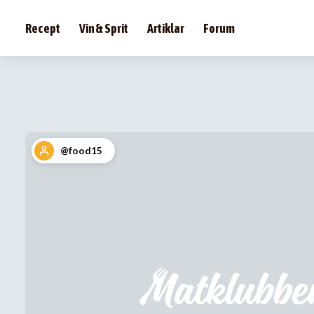
Recept
Vin & Sprit
Artiklar
Forum
@food15