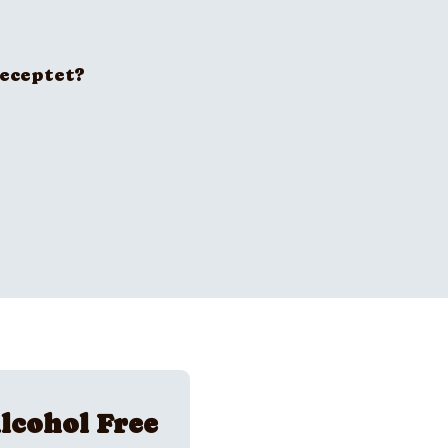
receptet?
lcohol Free