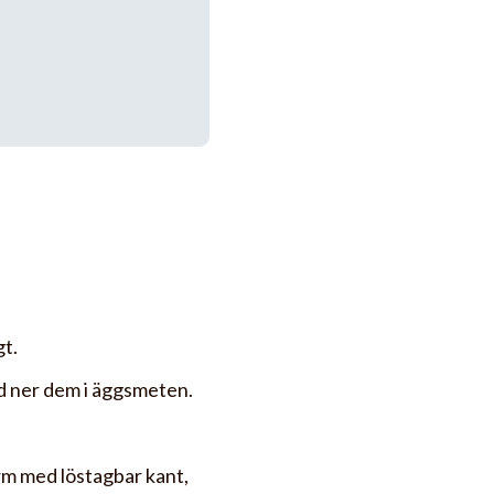
gt.
nd ner dem i äggsmeten.
rm med löstagbar kant,