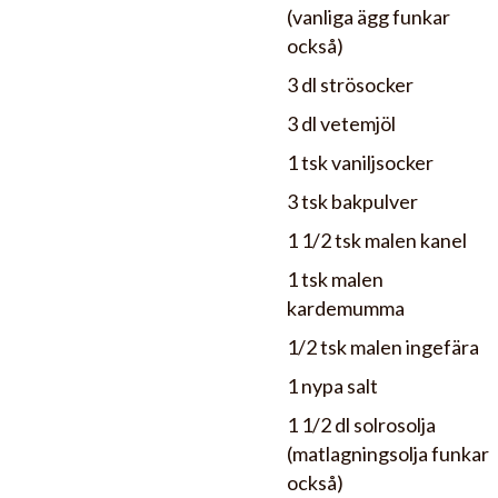
(vanliga ägg funkar
också)
3 dl strösocker
3 dl vetemjöl
1 tsk vaniljsocker
3 tsk bakpulver
1 1/2 tsk malen kanel
1 tsk malen
kardemumma
1/2 tsk malen ingefära
1 nypa salt
1 1/2 dl solrosolja
(matlagningsolja funkar
också)