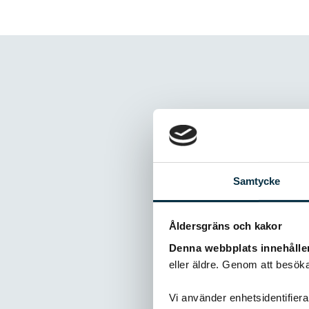
Kommentare
Samtycke
@Lina Johan
Hej! Har ock
Riktigt god
Åldersgräns och kakor
Denna webbplats innehålle
eller äldre. Genom att besöka
Vi använder enhetsidentifierar