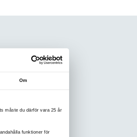
Om
 den är sjuukt god!
s måste du därför vara 25 år
andahålla funktioner för