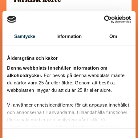
En längtan till Turkisk mat
Samtycke
Information
Om
@heartfriend
Åldersgräns och kakor
Denna webbplats innehåller information om
alkoholdrycker.
För besök på denna webbplats måste
du därför vara 25 år eller äldre. Genom att besöka
webbplatsen intygar du att du är 25 år eller äldre.
Vi använder enhetsidentifierare för att anpassa innehållet
och annonserna till användarna, tillhandahålla funktioner
för sociala medier och analysera vår trafik. Vi
vidarebefordrar även sådana identifierare och annan
information från din enhet till de sociala medier och
Gott lite grovt bröd utan jäst
Samtyckesval