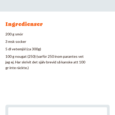
Ingredienser
200 g smör
3 msk socker
5 dl vetemjöl (ca 300g)
100 g nougat (250) (varför 250 inom parantes vet
jag ej. Har skrivit det själv brevid så kanske att 100
gr inte räckte.)