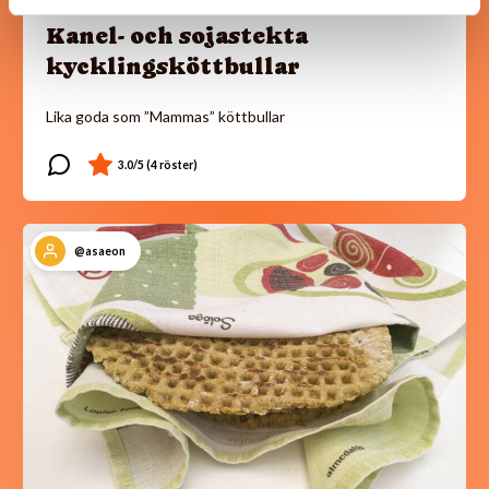
Kanel- och sojastekta
kycklingsköttbullar
Lika goda som ”Mammas” köttbullar
@asaeon