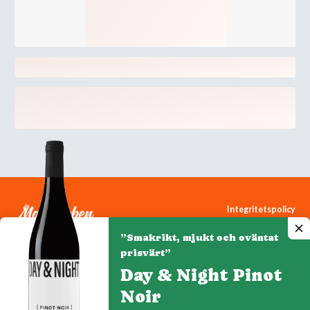
Integritetspolicy
Cookiepolicy
”Smakrikt, mjukt och oväntat
Cookie-inställningar
prisvärt”
Day & Night Pinot
Noir
Denna webbplats drivs av Vinklubben i Norden AB