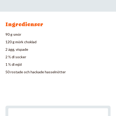
Ingredienser
90 g smör
120 g mörk choklad
2 ägg, vispade
2 ½ dl socker
1 ½ dl mjöl
50 rostade och hackade hasselnötter