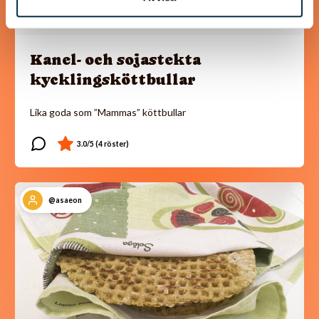
Kanel- och sojastekta
kycklingsköttbullar
Lika goda som ”Mammas” köttbullar
@asaeon