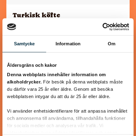
Turkisk köfte
En längtan till Turkisk mat
Samtycke
Information
Om
Åldersgräns och kakor
@heartfriend
Denna webbplats innehåller information om
alkoholdrycker.
För besök på denna webbplats måste
du därför vara 25 år eller äldre. Genom att besöka
webbplatsen intygar du att du är 25 år eller äldre.
Vi använder enhetsidentifierare för att anpassa innehållet
och annonserna till användarna, tillhandahålla funktioner
för sociala medier och analysera vår trafik. Vi
vidarebefordrar även sådana identifierare och annan