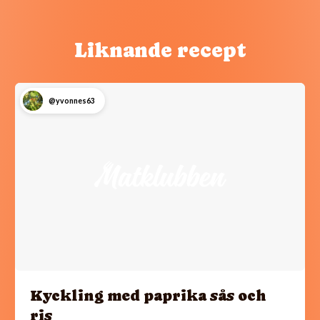
Liknande recept
@yvonnes63
Kyckling med paprika sås och
ris