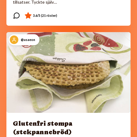
tillsatser. Tyckte själv…
@asaeon
Glutenfri stompa
(stekpannebröd)