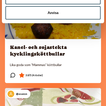
Avvisa
Kanel- och sojastekta
kycklingsköttbullar
Lika goda som ”Mammas” köttbullar
@asaeon