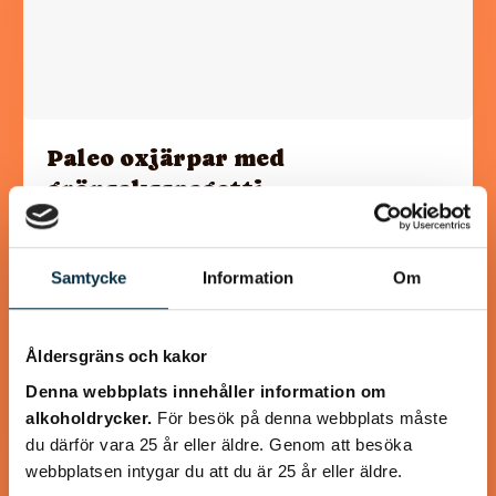
Paleo oxjärpar med
grönsaksspagetti
Fina små oxjärpar smaksatta med chili och fyllda med lök
och svamp. Goda att ha som lunch, middag eller mellanmål.
Samtycke
Information
Om
Jag gjorde även en…
Åldersgräns och kakor
Denna webbplats innehåller information om
alkoholdrycker.
För besök på denna webbplats måste
@koppargrytan
du därför vara 25 år eller äldre. Genom att besöka
webbplatsen intygar du att du är 25 år eller äldre.