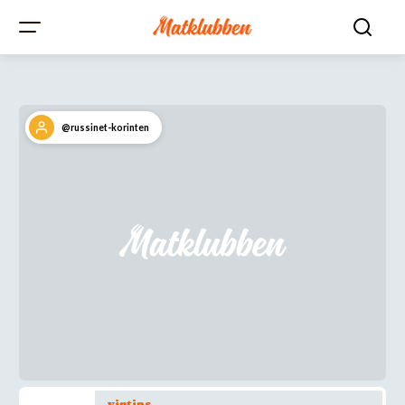
@russinet-korinten
vintips