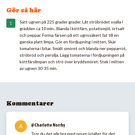
Gör så här
Sätt ugnen på 225 grader grader. Låt ströbrödet svälla i
grädden ca 10 min.. Blanda i köttfärs, potatismjöl, örtsalt
och peppar. Forma färsen på ett ugnssäkert fat till en
ganska platt limpa. Gör en fördjupning i mitten. Skär
tomaterna i bitar. Smält smöret och blanda ner pepparrot,
ströbröd och persilja. Lägg tomaterna i fördjupningen på
köttfärslimpan och strö över kryddsmöret. Stek i mitten
av ugnen 30-35 min.
Kommentarer
@Charlotte Norrby
Tror du det går bra med qourn istället för det