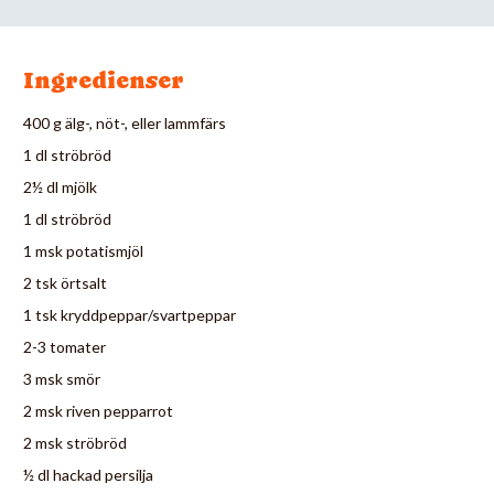
Ingredienser
400 g älg-, nöt-, eller lammfärs
1 dl ströbröd
2½ dl mjölk
1 dl ströbröd
1 msk potatismjöl
2 tsk örtsalt
1 tsk kryddpeppar/svartpeppar
2-3 tomater
3 msk smör
2 msk riven pepparrot
2 msk ströbröd
½ dl hackad persilja