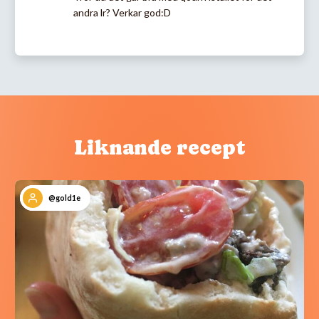
andra lr? Verkar god:D
Liknande recept
@gold1e