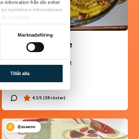
n information från din enhet
 tur kombinera informationen
deras tjänster.
Marknadsföring
Turkisk köfte
En längtan till Turkisk mat
Tillåt alla
@asaeon