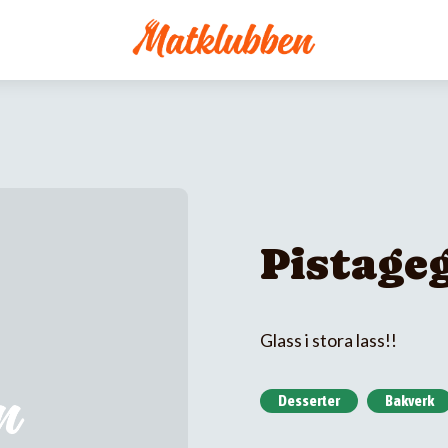
Pistage
Glass i stora lass!!
Desserter
Bakverk