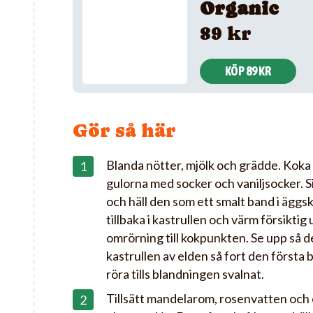
Organic
89 kr
KÖP 89 KR
Gör så här
Blanda nötter, mjölk och grädde. Koka 
gulorna med socker och vaniljsocker. 
och häll den som ett smalt band i äggsk
tillbaka i kastrullen och värm försikti
omrörning till kokpunkten. Se upp så det
kastrullen av elden så fort den första 
röra tills blandningen svalnat.
Tillsätt mandelarom, rosenvatten och e