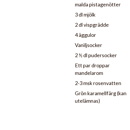
malda pistagenötter
3 dl mjölk
2 dl vispgrädde
4 äggulor
Vaniljsocker
2 ½ dl pudersocker
Ett par droppar
mandelarom
2-3 msk rosenvatten
Grön karamellfärg (kan
utelämnas)