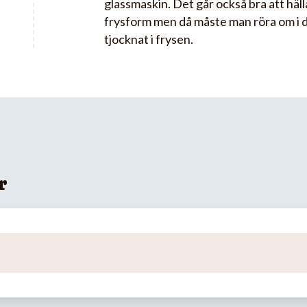
glassmaskin. Det går också bra att häll
frysform men då måste man röra om i de
tjocknat i frysen.
r