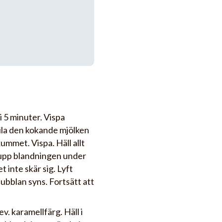
i 5 minuter. Vispa
Sila den kokande mjölken
ummet. Vispa. Häll allt
g upp blandningen under
 inte skär sig. Lyft
bubblan syns. Fortsätt att
v. karamellfärg. Häll i