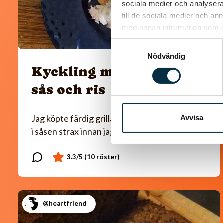
sociala medier och analysera 
till de sociala medier och a
med annan information som du 
Samtyckesval
Nödvändig
Kyckling med paprika
sås och ris
Jag köpte färdig grillad kyckling som jag la ner
Avvisa
i såsen strax innan jag serverade.
@heartfriend