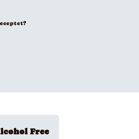
receptet?
lcohol Free