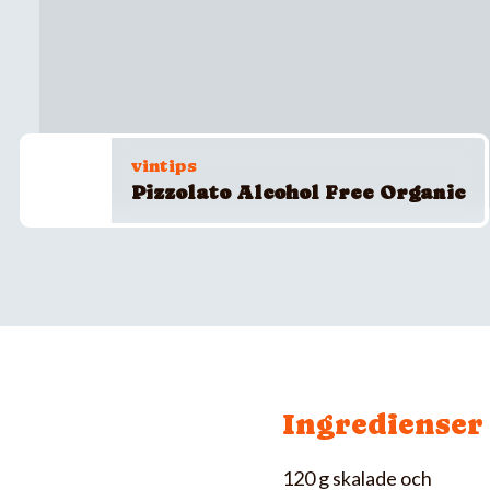
vintips
Pizzolato Alcohol Free Organic
Ingredienser
120 g skalade och