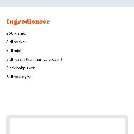
Ingredienser
250 g smör
3 dl socker
3 dl mjöl
3 dl russin (kan man vara utan)
2 tsk bakpulver
6 dl havregryn