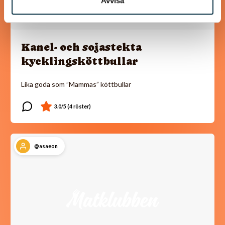
Avvisa
Kanel- och sojastekta
kycklingsköttbullar
Lika goda som ”Mammas” köttbullar
@asaeon