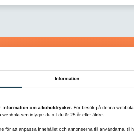
Liknande recept
Information
@heartfriend
r information om alkoholdrycker.
För besök på denna webbplat
 webbplatsen intygar du att du är 25 år eller äldre.
e för att anpassa innehållet och annonserna till användarna, tillh