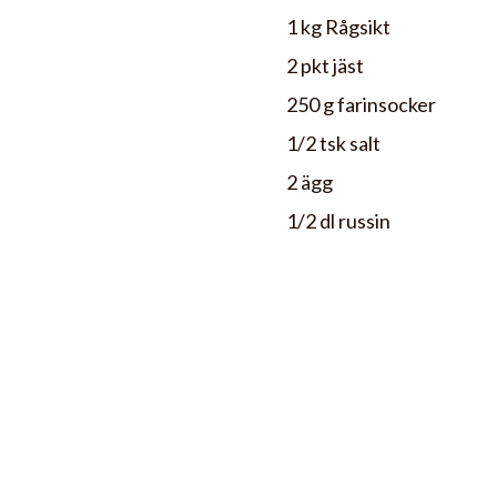
1 kg Rågsikt
2 pkt jäst
250 g farinsocker
1/2 tsk salt
2 ägg
1/2 dl russin