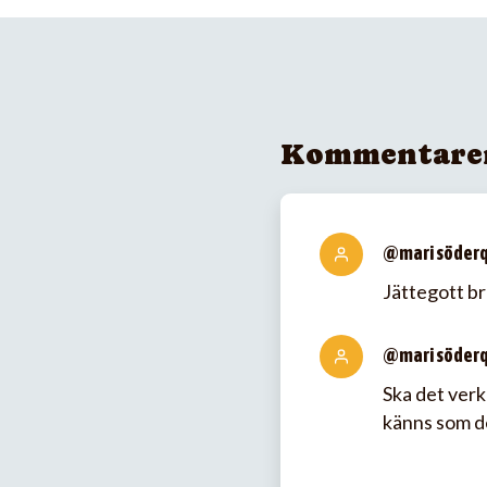
Kommentare
@mari söderq
Jättegott brö
@mari söderq
Ska det verkl
känns som det