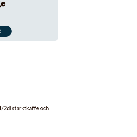
ge
R
.
1/2dl starktkaffe och