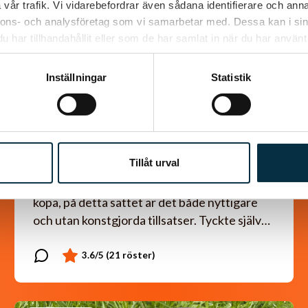
vår trafik. Vi vidarebefordrar även sådana identifierare och anna
nnons- och analysföretag som vi samarbetar med. Dessa kan i sin
har tillhandahållit eller som de har samlat in när du har använt 
Inställningar
Statistik
Gott lite grovt bröd
utan jäst
Tillåt urval
Detta brödet gjorde jag i dag i stället för att
köpa, på detta sättet är det både nyttigare
och utan konstgjorda tillsatser. Tyckte själv…