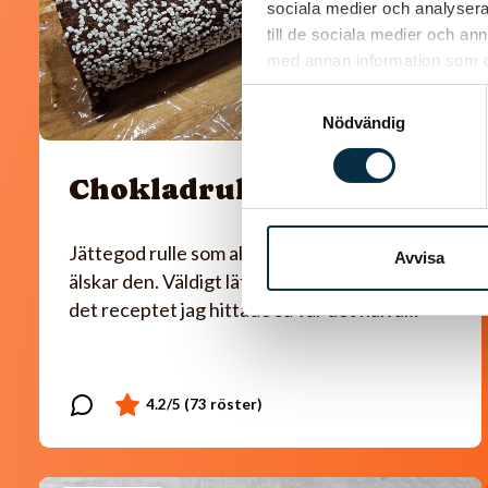
sociala medier och analysera 
till de sociala medier och a
med annan information som du 
Samtyckesval
Nödvändig
Chokladrulle
Jättegod rulle som alla som har smakat den
Avvisa
älskar den. Väldigt lätt att göra dessutom. i
det receptet jag hittade så var det halva…