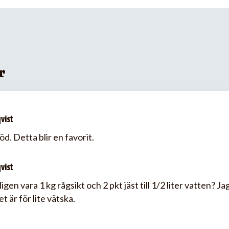
r
vist
d. Detta blir en favorit.
vist
igen vara 1 kg rågsikt och 2 pkt jäst till 1/2 liter vatten? Ja
 är för lite vätska.