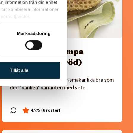
n information från din enhet
 tur kombinera informationen
deras tjänster.
Marknadsföring
Glutenfri stompa
(stekpannebröd)
Tillåt alla
Glutenfritt tunnbröd som smakar lika bra som
den ”vanliga” varianten med vete.