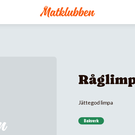
Råglim
Jättegod limpa
Bakverk