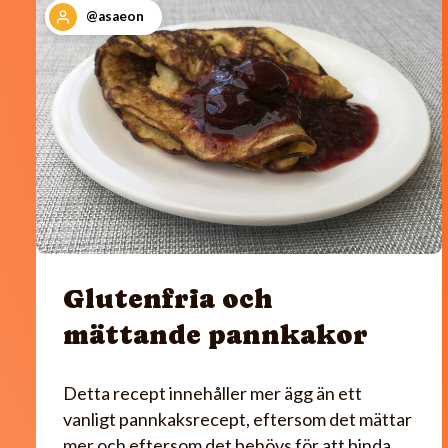
@asaeon
Glutenfria och
mättande pannkakor
Detta recept innehåller mer ägg än ett
vanligt pannkaksrecept, eftersom det mättar
mer och eftersom det behövs för att binda