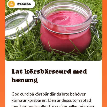
@asaeon
Lat körsbärscurd med
honung
God curd på körsbär där du inte behöver
kärna ur körsbären. Den är dessutom sötad
med honung istället för socker, vilket gör den