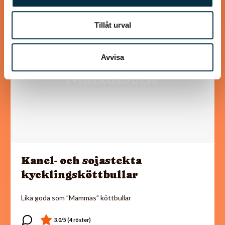
@koppargrytan
Tillåt urval
Avvisa
Kanel- och sojastekta
kycklingsköttbullar
Lika goda som ”Mammas” köttbullar