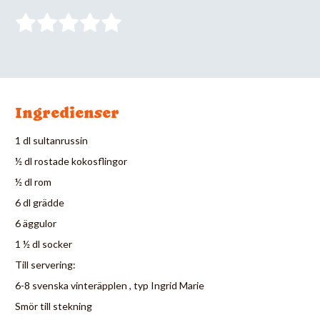
Ingredienser
1 dl sultanrussin
½ dl rostade kokosflingor
½ dl rom
6 dl grädde
6 äggulor
1 ½ dl socker
Till servering:
6-8 svenska vinteräpplen , typ Ingrid Marie
Smör till stekning