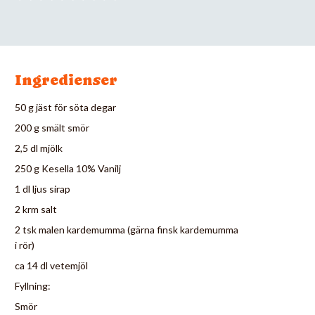
Ingredienser
50 g jäst för söta degar
200 g smält smör
2,5 dl mjölk
250 g Kesella 10% Vanilj
1 dl ljus sirap
2 krm salt
2 tsk malen kardemumma (gärna finsk kardemumma
i rör)
ca 14 dl vetemjöl
Fyllning:
Smör