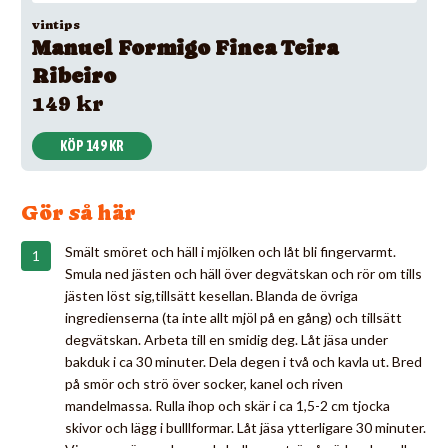
vintips
Manuel Formigo Finca Teira
Ribeiro
149 kr
KÖP 149 KR
Gör så här
Smält smöret och häll i mjölken och låt bli fingervarmt.
Smula ned jästen och häll över degvätskan och rör om tills
jästen löst sig,tillsätt kesellan. Blanda de övriga
ingredienserna (ta inte allt mjöl på en gång) och tillsätt
degvätskan. Arbeta till en smidig deg. Låt jäsa under
bakduk i ca 30 minuter. Dela degen i två och kavla ut. Bred
på smör och strö över socker, kanel och riven
mandelmassa. Rulla ihop och skär i ca 1,5-2 cm tjocka
skivor och lägg i bulllformar. Låt jäsa ytterligare 30 minuter.