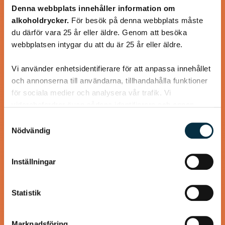
Denna webbplats innehåller information om
varianten med vete.
alkoholdrycker.
För besök på denna webbplats måste
du därför vara 25 år eller äldre. Genom att besöka
webbplatsen intygar du att du är 25 år eller äldre.
Vi använder enhetsidentifierare för att anpassa innehållet
@asaeon
och annonserna till användarna, tillhandahålla funktioner
för sociala medier och analysera vår trafik. Vi
vidarebefordrar även sådana identifierare och annan
information från din enhet till de sociala medier och
Samtyckesval
annons- och analysföretag som vi samarbetar med.
Nödvändig
Dessa kan i sin tur kombinera informationen med annan
information som du har tillhandahållit eller som de har
Inställningar
samlat in när du har använt deras tjänster.
Statistik
Glutenfria och mättande
pannkakor
Marknadsföring