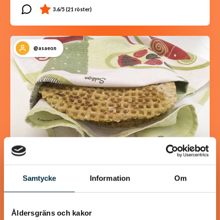
@asaeon
Samtycke
Information
Om
Glutenfri stompa
(stekpannebröd)
Åldersgräns och kakor
Glutenfritt tunnbröd som smakar lika bra som den ”vanliga”