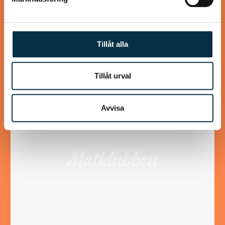
Detta recept innehåller mer ägg än ett vanligt
pannkaksrecept, eftersom det mättar mer och eftersom
det behövs för att binda ihop det glutenfria mjölet.…
Tillåt alla
Tillåt urval
@asaeon
Avvisa