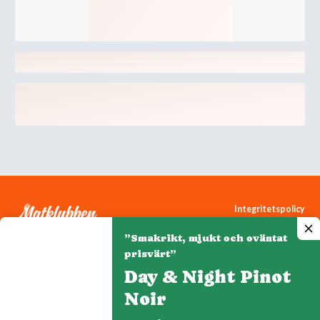
Integritetspolicy
Cookiepolicy
”Smakrikt, mjukt och oväntat
Cookie-inställningar
prisvärt”
Day & Night Pinot
Noir
Denna webbplats drivs av Vinklubben i Norden AB
© 2026 mytaste.se