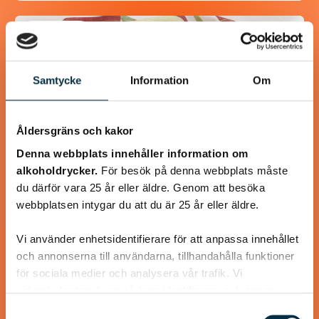
@asaeon
Samtycke
Information
Om
Åldersgräns och kakor
Denna webbplats innehåller information om
alkoholdrycker.
För besök på denna webbplats måste
du därför vara 25 år eller äldre. Genom att besöka
webbplatsen intygar du att du är 25 år eller äldre.
Glutenfri stompa
Vi använder enhetsidentifierare för att anpassa innehållet
(stekpannebröd)
och annonserna till användarna, tillhandahålla funktioner
för sociala medier och analysera vår trafik. Vi
Glutenfritt tunnbröd som smakar lika bra som den ”vanliga”
vidarebefordrar även sådana identifierare och annan
varianten med vete.
information från din enhet till de sociala medier och
Samtyckesval