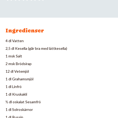
Ingredienser
4 dl Vatten
2,5 dl Kesella (går bra med lättkesella)
1 msk Salt
2 msk Brödsirap
12 dl Vetemjöl
1 dl Grahamsmjöl
1 dl Linfrö
1 dl Kruskakli
½ dl oskalat Sesamfrö
1 dl Solroskärnor
1 dl Russin