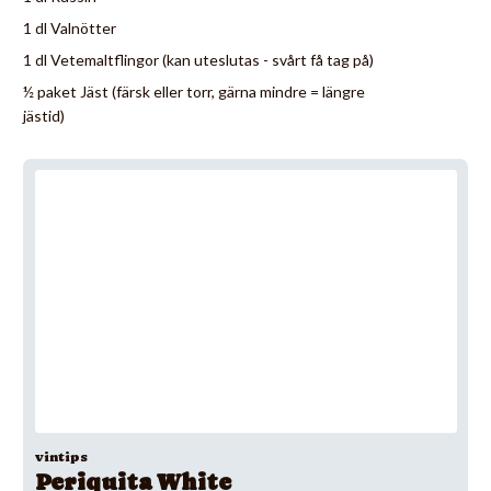
1 dl Valnötter
1 dl Vetemaltflingor (kan uteslutas - svårt få tag på)
½ paket Jäst (färsk eller torr, gärna mindre = längre
jästid)
vintips
Periquita White