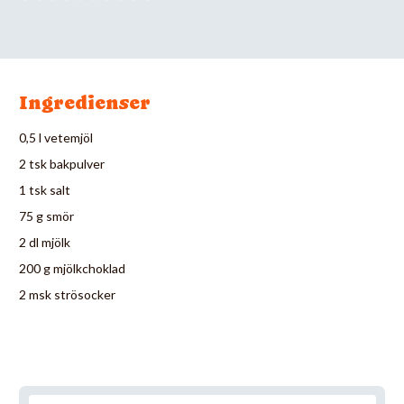
Ingredienser
0,5 l vetemjöl
2 tsk bakpulver
1 tsk salt
75 g smör
2 dl mjölk
200 g mjölkchoklad
2 msk strösocker