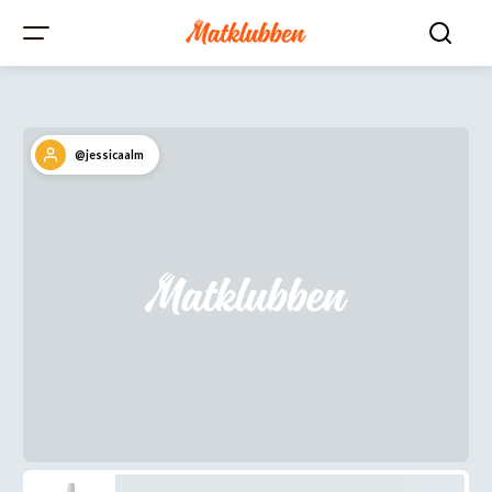
@jessicaalm