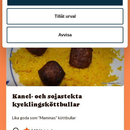
Tillåt urval
@koppargrytan
Avvisa
Kanel- och sojastekta
kycklingsköttbullar
Lika goda som ”Mammas” köttbullar