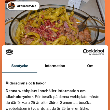
@koppargrytan
Samtycke
Information
Om
Turkisk köfte
Åldersgräns och kakor
En längtan till Turkisk mat
Denna webbplats innehåller information om
alkoholdrycker.
För besök på denna webbplats måste
du därför vara 25 år eller äldre. Genom att besöka
webbplatsen intygar du att du är 25 år eller äldre.