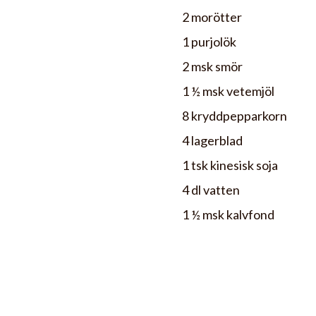
2 morötter
1 purjolök
2 msk smör
1 ½ msk vetemjöl
8 kryddpepparkorn
4 lagerblad
1 tsk kinesisk soja
4 dl vatten
1 ½ msk kalvfond