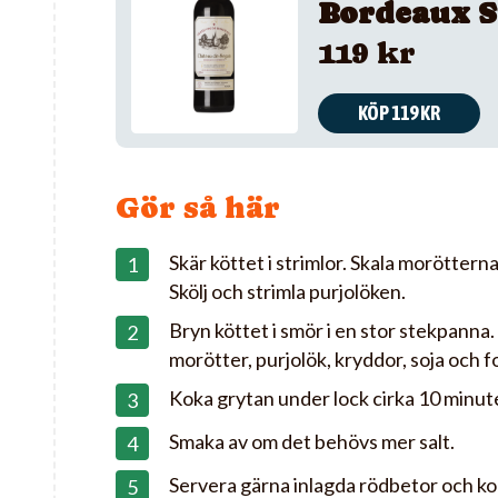
Bordeaux S
119 kr
KÖP 119 KR
Gör så här
Skär köttet i strimlor. Skala moröttern
Skölj och strimla purjolöken.
Bryn köttet i smör i en stor stekpanna. R
morötter, purjolök, kryddor, soja och f
Koka grytan under lock cirka 10 minut
Smaka av om det behövs mer salt.
Servera gärna inlagda rödbetor och kokt