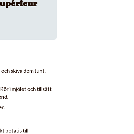
upérieur
a och skiva dem tunt.
ör i mjölet och tillsätt
ond.
er.
 potatis till.