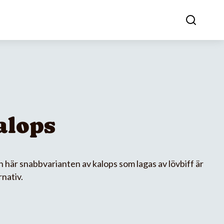
alops
en här snabbvarianten av kalops som lagas av lövbiff är
nativ.