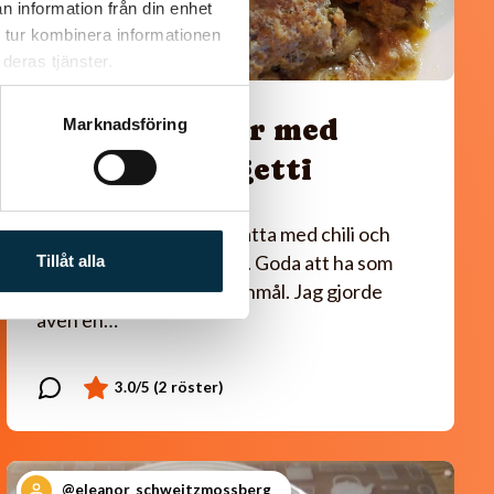
n information från din enhet
 tur kombinera informationen
deras tjänster.
Paleo oxjärpar med
Marknadsföring
grönsaksspagetti
Fina små oxjärpar smaksatta med chili och
fyllda med lök och svamp. Goda att ha som
Tillåt alla
lunch, middag eller mellanmål. Jag gjorde
även en…
@eleanor_schweitzmossberg