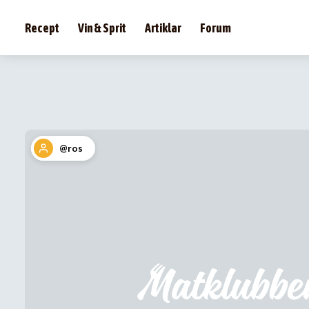
Recept
Vin & Sprit
Artiklar
Forum
@ros