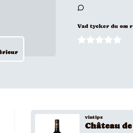
Vad tycker du om 
érieur
vintips
Château de