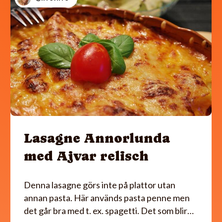
Lasagne Annorlunda
med Ajvar relisch
Denna lasagne görs inte på plattor utan
annan pasta. Här används pasta penne men
det går bra med t. ex. spagetti. Det som blir…