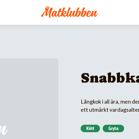
Snabbk
Långkok i all ära, men d
ett utmärkt vardagsalter
Kött
Gryta