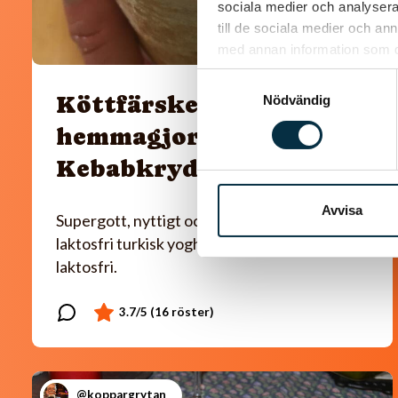
sociala medier och analysera 
till de sociala medier och a
med annan information som du 
Samtyckesval
Köttfärskebab med
Nödvändig
hemmagjord
Kebabkrydda
Avvisa
Supergott, nyttigt och enkelt! Jag använder
laktosfri turkisk yoghurt, så blir rätten helt
laktosfri.
@koppargrytan