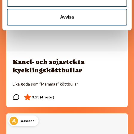
Avvisa
Kanel- och sojastekta
kycklingsköttbullar
Lika goda som ”Mammas” köttbullar
@asaeon