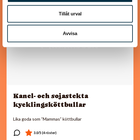
@koppargrytan
Tillåt urval
Avvisa
Kanel- och sojastekta
kycklingsköttbullar
Lika goda som ”Mammas” köttbullar