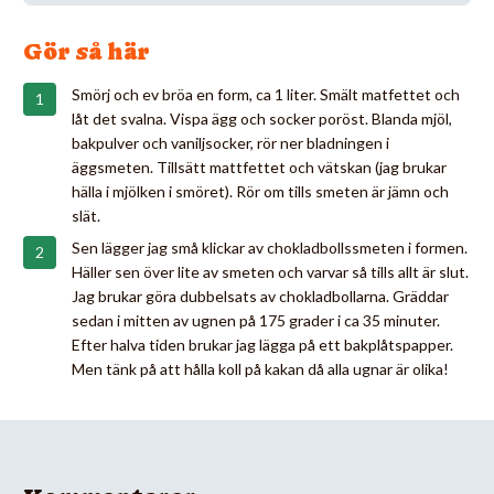
Gör så här
Smörj och ev bröa en form, ca 1 liter. Smält matfettet och
låt det svalna. Vispa ägg och socker poröst. Blanda mjöl,
bakpulver och vaniljsocker, rör ner bladningen i
äggsmeten. Tillsätt mattfettet och vätskan (jag brukar
hälla i mjölken i smöret). Rör om tills smeten är jämn och
slät.
Sen lägger jag små klickar av chokladbollssmeten i formen.
Häller sen över lite av smeten och varvar så tills allt är slut.
Jag brukar göra dubbelsats av chokladbollarna. Gräddar
sedan i mitten av ugnen på 175 grader i ca 35 minuter.
Efter halva tiden brukar jag lägga på ett bakplåtspapper.
Men tänk på att hålla koll på kakan då alla ugnar är olika!