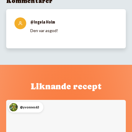
Kommentarer
@Ingela Holm
Den var asgod!
Liknande recept
@yvonnes63