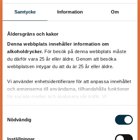
Samtycke
Information
Om
@koppargrytan
Åldersgräns och kakor
Denna webbplats innehåller information om
alkoholdrycker.
För besök på denna webbplats måste
du därför vara 25 år eller äldre. Genom att besöka
webbplatsen intygar du att du är 25 år eller äldre.
Vi använder enhetsidentifierare för att anpassa innehållet
och annonserna till användarna, tillhandahålla funktioner
för sociala medier och analysera vår trafik. Vi
Kanel- och sojastekta
vidarebefordrar även sådana identifierare och annan
information från din enhet till de sociala medier och
kycklingsköttbullar
Samtyckesval
annons- och analysföretag som vi samarbetar med.
Nödvändig
Dessa kan i sin tur kombinera informationen med annan
Lika goda som ”Mammas” köttbullar
information som du har tillhandahållit eller som de har
Inställningar