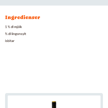
Ingredienser
1 ½ dl mjölk
½ dl lingonsylt
isbitar