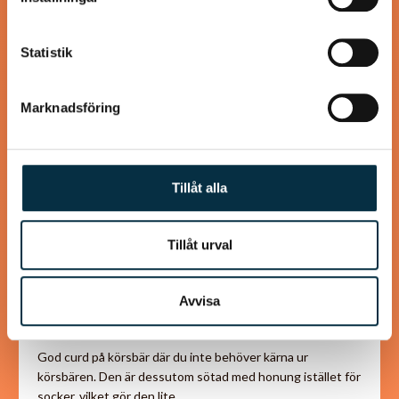
samlat in när du har använt deras tjänster.
Statistik
@asaeon
Marknadsföring
Tillåt alla
Tillåt urval
Avvisa
Lat körsbärscurd med honung
God curd på körsbär där du inte behöver kärna ur
körsbären. Den är dessutom sötad med honung istället för
socker, vilket gör den lite…