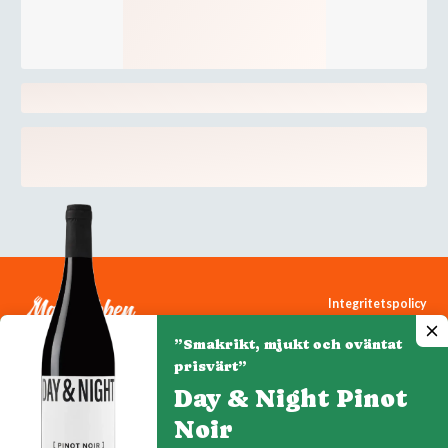
Integritetspolicy
Cookiepolicy
”Smakrikt, mjukt och oväntat
Cookie-inställningar
prisvärt”
Day & Night Pinot
Noir
Denna webbplats drivs av Vinklubben i Norden AB