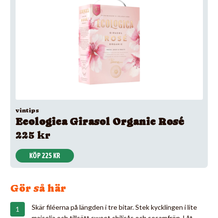
vintips
Ecologica Girasol Organic Rosé
225 kr
KÖP 225 KR
Gör så här
Skär filéerna på längden i tre bitar. Stek kycklingen i lite
majsolja och tillsätt sweet chilisås och sesamfrön. Låt