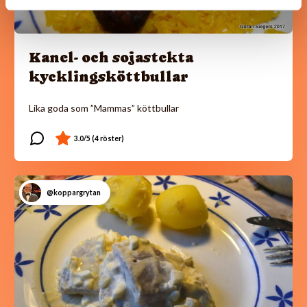
Kanel- och sojastekta
kycklingsköttbullar
Lika goda som ”Mammas” köttbullar
@koppargrytan