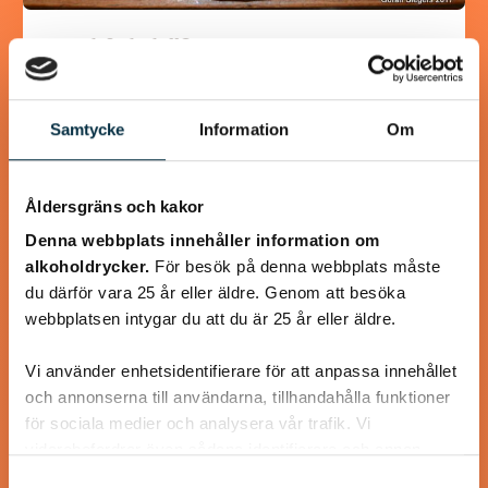
Turkisk köfte
En längtan till Turkisk mat
Samtycke
Information
Om
Åldersgräns och kakor
@koppargrytan
Denna webbplats innehåller information om
alkoholdrycker.
För besök på denna webbplats måste
du därför vara 25 år eller äldre. Genom att besöka
webbplatsen intygar du att du är 25 år eller äldre.
Vi använder enhetsidentifierare för att anpassa innehållet
och annonserna till användarna, tillhandahålla funktioner
för sociala medier och analysera vår trafik. Vi
vidarebefordrar även sådana identifierare och annan
information från din enhet till de sociala medier och
Samtyckesval