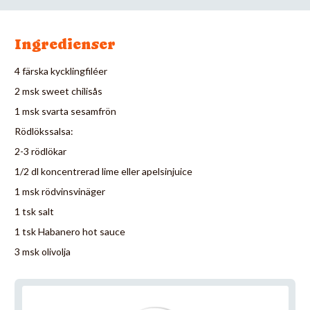
Ingredienser
4 färska kycklingfiléer
2 msk sweet chilisås
1 msk svarta sesamfrön
Rödlökssalsa:
2-3 rödlökar
1/2 dl koncentrerad lime eller apelsinjuice
1 msk rödvinsvinäger
1 tsk salt
1 tsk Habanero hot sauce
3 msk olivolja