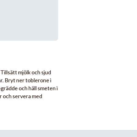
 Tillsätt mjölk och sjud
r. Bryt ner toblerone i
pgrädde och häll smeten i
vor och servera med