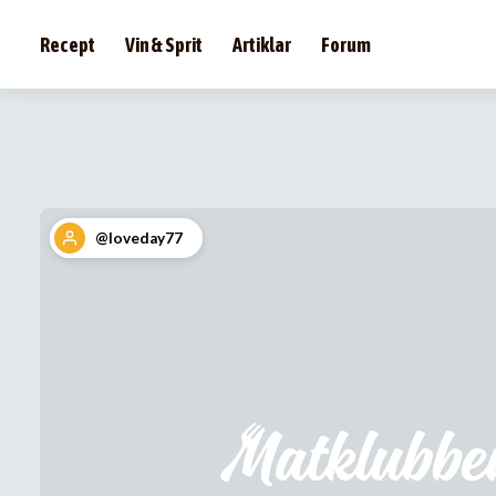
Recept
Vin & Sprit
Artiklar
Forum
@loveday77