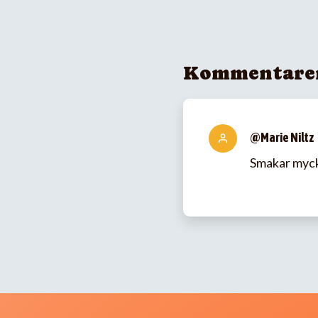
Kommentare
@Marie Niltz
Smakar myck