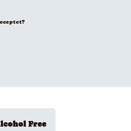
receptet?
lcohol Free