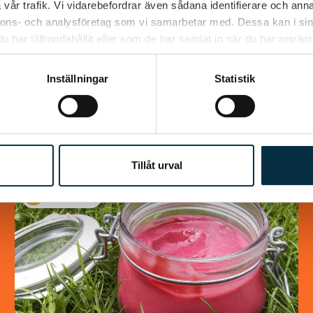
vår trafik. Vi vidarebefordrar även sådana identifierare och anna
Chokladrulle
nnons- och analysföretag som vi samarbetar med. Dessa kan i sin
har tillhandahållit eller som de har samlat in när du har använt 
Jättegod rulle som alla som har smakat den
älskar den. Väldigt lätt att göra dessutom. i
Inställningar
Statistik
det receptet jag hittade så var det halva…
Tillåt urval
@asaeon