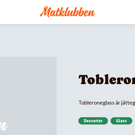
Toblero
Tobleroneglass är jätteg
Desserter
Glass