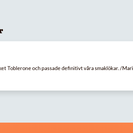
r
et Toblerone och passade definitivt våra smaklökar. /Mar