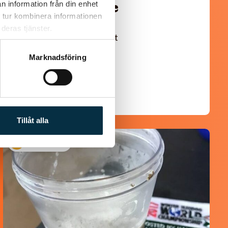
n information från din enhet
Turkisk köfte
 tur kombinera informationen
deras tjänster.
En längtan till Turkisk mat
Marknadsföring
Tillåt alla
@linux222