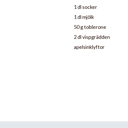
1 dl socker
1 dl mjölk
50 g toblerone
2 dl vispgrädden
apelsinklyftor