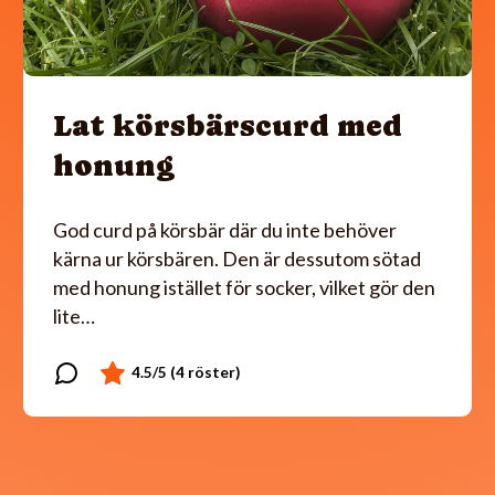
Lat körsbärscurd med
honung
God curd på körsbär där du inte behöver
kärna ur körsbären. Den är dessutom sötad
med honung istället för socker, vilket gör den
lite…