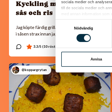
sociala medier och analysera 
Kyckling med paprika
till de sociala medier och a
sås och ris
med annan information som du 
Samtyckesval
Jag köpte färdig grillad kyckling som jag la ner
Nödvändig
i såsen strax innan jag serverade.
Avvisa
@koppargrytan