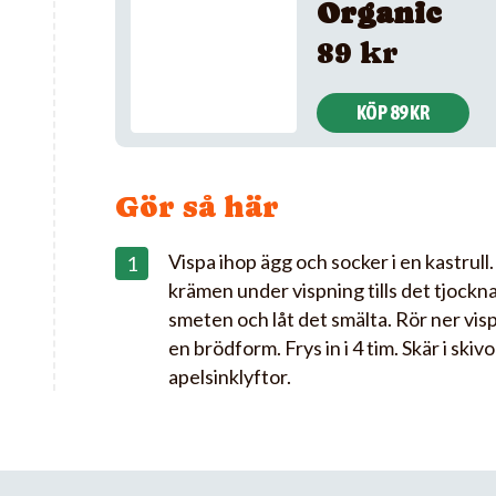
Organic
89 kr
KÖP 89 KR
Gör så här
Vispa ihop ägg och socker i en kastrull.
krämen under vispning tills det tjockna
smeten och låt det smälta. Rör ner vis
en brödform. Frys in i 4 tim. Skär i ski
apelsinklyftor.