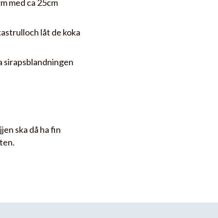
orm med ca 25cm
kastrulloch låt de koka
ta sirapsblandningen
en ska då ha fin
ten.