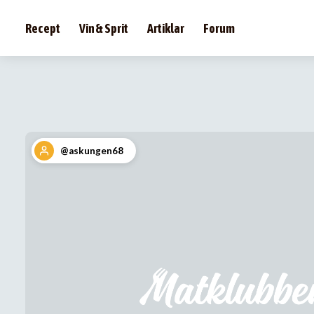
Recept
Vin & Sprit
Artiklar
Forum
@askungen68