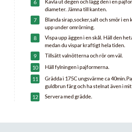
Kavla ut degen och lägg den i en pajf
diameter. Jämna till kanten.
Blanda sirap,socker,salt och smör i en 
upp under omrörning.
Vispa upp äggen i en skål. Häll den he
medan du vispar kraftigt hela tiden.
Tillsätt valnötterna och rör om väl.
Häll fylningen i pajformerna.
Grädda i 175C ungsvärme ca 40min.Pajj
guldbrun färg och ha stelnat även i mit
Servera med grädde.