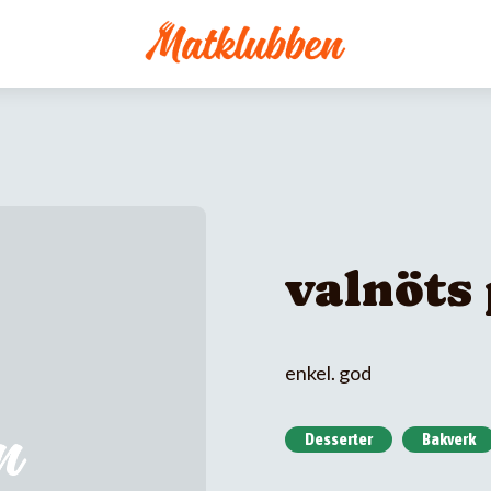
valnöts 
enkel. god
Desserter
Bakverk