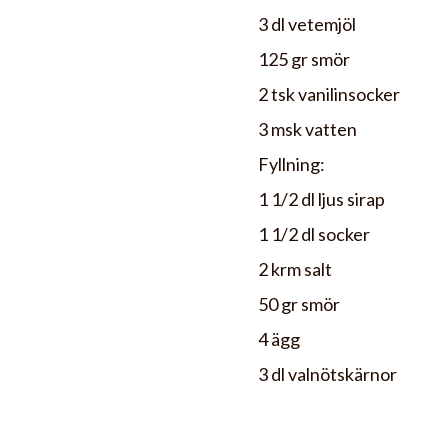
3 dl vetemjöl
125 gr smör
2 tsk vanilinsocker
3 msk vatten
Fyllning:
1 1/2 dl ljus sirap
1 1/2 dl socker
2 krm salt
50 gr smör
4 ägg
3 dl valnötskärnor