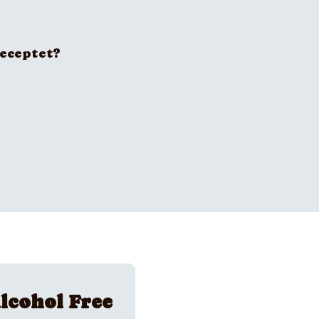
receptet?
lcohol Free