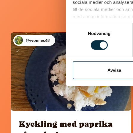
sociala medier och analysera 
till de sociala medier och a
med annan information som du 
Samtyckesval
Nödvändig
@yvonnes63
Avvisa
Kyckling med paprika