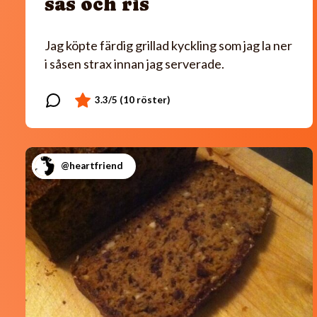
sås och ris
Jag köpte färdig grillad kyckling som jag la ner
i såsen strax innan jag serverade.
@heartfriend