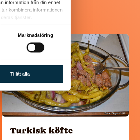
n information från din enhet
 tur kombinera informationen
deras tjänster.
Marknadsföring
@koppargrytan
Tillåt alla
Turkisk köfte