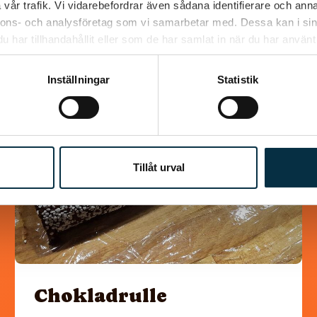
vår trafik. Vi vidarebefordrar även sådana identifierare och anna
nnons- och analysföretag som vi samarbetar med. Dessa kan i sin
Liknande recept
har tillhandahållit eller som de har samlat in när du har använt 
Inställningar
Statistik
@snuttan66
Tillåt urval
Chokladrulle