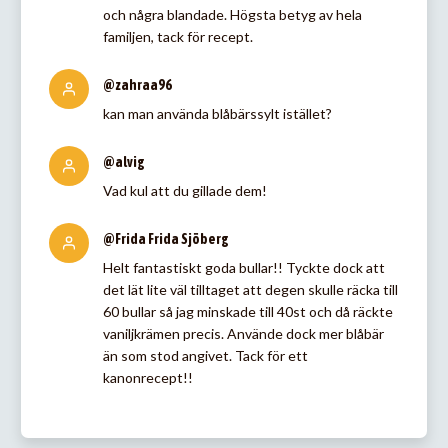
och några blandade. Högsta betyg av hela
familjen, tack för recept.
@zahraa96
kan man använda blåbärssylt istället?
@alvig
Vad kul att du gillade dem!
@Frida Frida Sjöberg
Helt fantastiskt goda bullar!! Tyckte dock att
det lät lite väl tilltaget att degen skulle räcka till
60 bullar så jag minskade till 40st och då räckte
vaniljkrämen precis. Använde dock mer blåbär
än som stod angivet. Tack för ett
kanonrecept!!