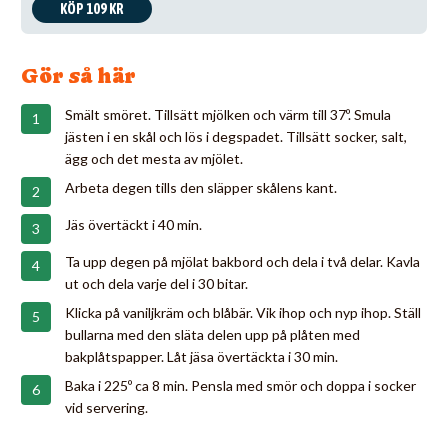
KÖP 109 KR
Gör så här
Smält smöret. Tillsätt mjölken och värm till 37º. Smula
jästen i en skål och lös i degspadet. Tillsätt socker, salt,
ägg och det mesta av mjölet.
Arbeta degen tills den släpper skålens kant.
Jäs övertäckt i 40 min.
Ta upp degen på mjölat bakbord och dela i två delar. Kavla
ut och dela varje del i 30 bitar.
Klicka på vaniljkräm och blåbär. Vik ihop och nyp ihop. Ställ
bullarna med den släta delen upp på plåten med
bakplåtspapper. Låt jäsa övertäckta i 30 min.
Baka i 225º ca 8 min. Pensla med smör och doppa i socker
vid servering.