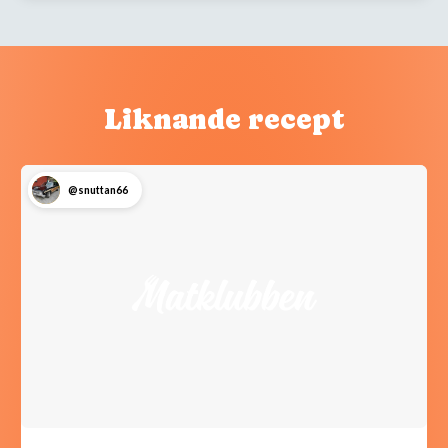
Liknande recept
@snuttan66