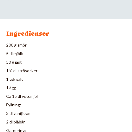
Ingredienser
200 g smör
5 dl mjölk
50 g jäst
1 ½ dl strösocker
1 tsk salt
1 ägg
Ca 15 dl vetemjöl
Fyllning:
3 dl vaniljkräm
2 dl blåbär
Garnering: