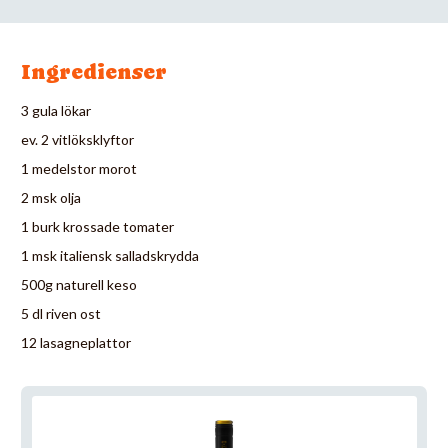
Ingredienser
3 gula lökar
ev. 2 vitlöksklyftor
1 medelstor morot
2 msk olja
1 burk krossade tomater
1 msk italiensk salladskrydda
500g naturell keso
5 dl riven ost
12 lasagneplattor