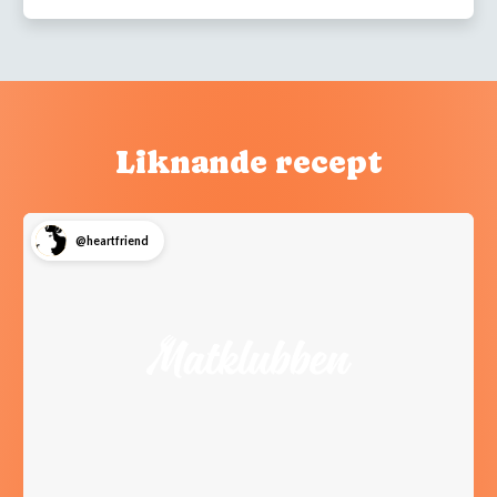
Liknande recept
@heartfriend