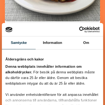
Glutenfria och mättande
pannkakor
Samtycke
Information
Om
Detta recept innehåller mer ägg än ett vanligt
pannkaksrecept, eftersom det mättar mer och eftersom
det behövs för att binda ihop det glutenfria mjölet.…
Åldersgräns och kakor
Denna webbplats innehåller information om
alkoholdrycker.
För besök på denna webbplats måste
du därför vara 25 år eller äldre. Genom att besöka
webbplatsen intygar du att du är 25 år eller äldre.
@linux222
Vi använder enhetsidentifierare för att anpassa innehållet
och annonserna till användarna, tillhandahålla funktioner