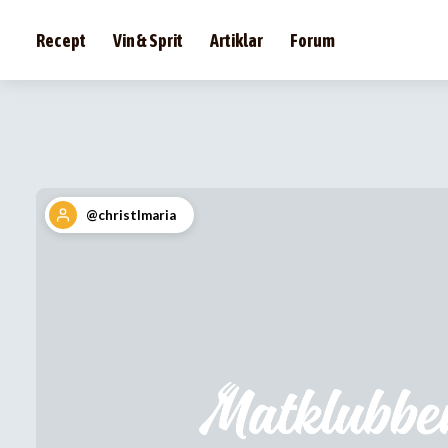
Recept
Vin & Sprit
Artiklar
Forum
@christlmaria