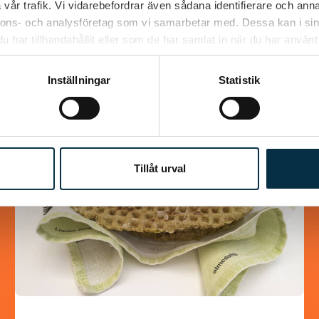
vår trafik. Vi vidarebefordrar även sådana identifierare och anna
nnons- och analysföretag som vi samarbetar med. Dessa kan i sin
har tillhandahållit eller som de har samlat in när du har använt 
Liknande recept
Inställningar
Statistik
@asaeon
Tillåt urval