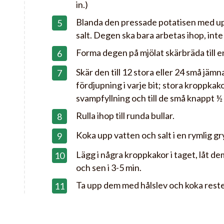
in.)
Blanda den pressade potatisen med up
salt. Degen ska bara arbetas ihop, inte
Forma degen på mjölat skärbräda till en
Skär den till 12 stora eller 24 små jämn
fördjupning i varje bit; stora kroppkak
svampfyllning och till de små knappt ½ 
Rulla ihop till runda bullar.
Koka upp vatten och salt i en rymlig gryt
Lägg i några kroppkakor i taget, låt dem
och sen i 3-5 min.
Ta upp dem med hålslev och koka rest