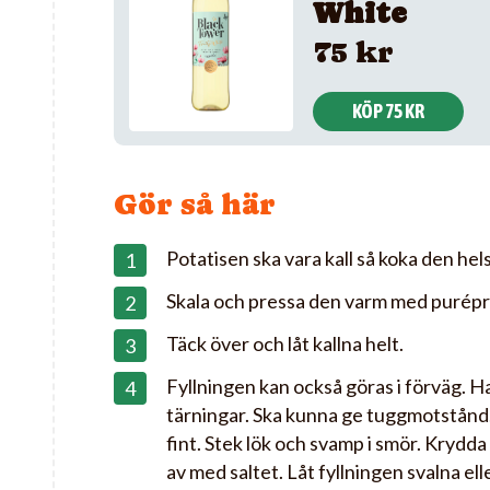
White
75 kr
KÖP 75 KR
Gör så här
Potatisen ska vara kall så koka den hels
Skala och pressa den varm med purépre
Täck över och låt kallna helt.
Fyllningen kan också göras i förväg. H
tärningar. Ska kunna ge tuggmotstånd.
fint. Stek lök och svamp i smör. Kryd
av med saltet. Låt fyllningen svalna elle