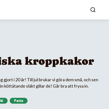
iska kroppkakor
 gjort i 20 år! Till jul brukar vi göra dem små, och sen
n köttätande släkt gillar de! Går bra att frysa in.
kt
Pasta