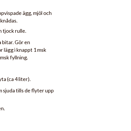
pvispade ägg, mjöl och
 knådas.
 tjock rulle.
a bitar. Gör en
or lägg i knappt 1 msk
msk fyllning.
a (ca 4 liter).
 sjuda tills de flyter upp
en.