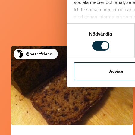
sociala medier och analysera 
till de sociala medier och a
med annan information som du 
Samtyckesval
Nödvändig
@heartfriend
Avvisa