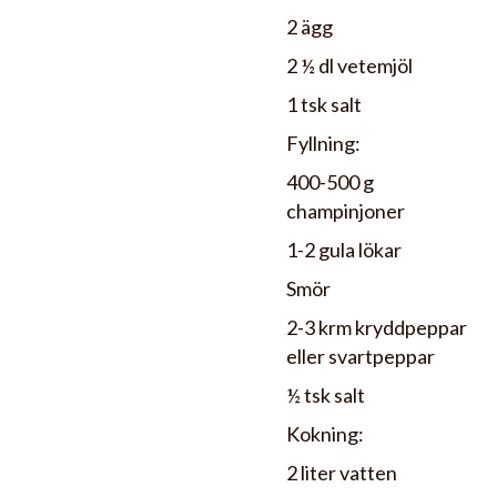
2 ägg
2 ½ dl vetemjöl
1 tsk salt
Fyllning:
400-500 g
champinjoner
1-2 gula lökar
Smör
2-3 krm kryddpeppar
eller svartpeppar
½ tsk salt
Kokning:
2 liter vatten