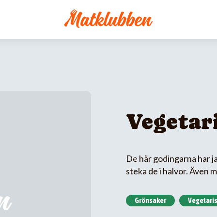
Vegetar
De här godingarna har jag
steka de i halvor. Även mi
Grönsaker
Vegetaris