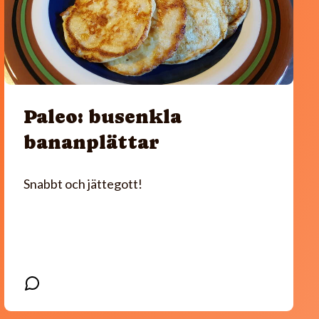
Paleo: busenkla
bananplättar
Snabbt och jättegott!