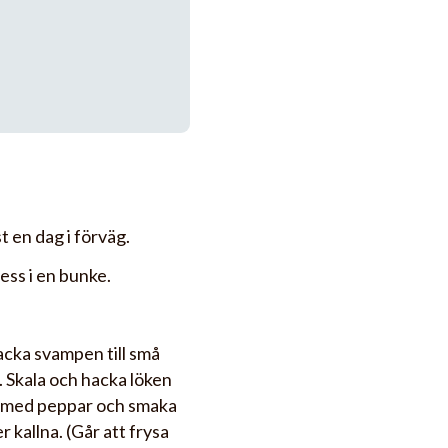
t en dag i förväg.
ss i en bunke.
acka svampen till små
 Skala och hacka löken
da med peppar och smaka
r kallna. (Går att frysa