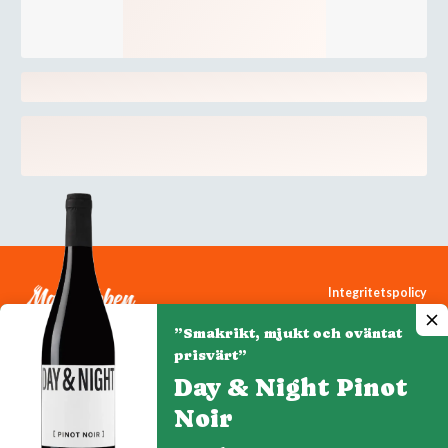
Integritetspolicy
Cookiepolicy
”Smakrikt, mjukt och oväntat
Cookie-inställningar
prisvärt”
Day & Night Pinot
Noir
Denna webbplats drivs av Vinklubben i Norden AB
© 2026 mytaste.se