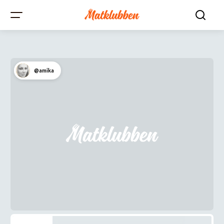
@amika