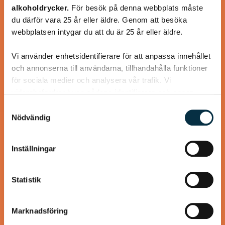
alkoholdrycker.
För besök på denna webbplats måste
Turkisk köfte
du därför vara 25 år eller äldre. Genom att besöka
webbplatsen intygar du att du är 25 år eller äldre.
En längtan till Turkisk mat
Vi använder enhetsidentifierare för att anpassa innehållet
och annonserna till användarna, tillhandahålla funktioner
för sociala medier och analysera vår trafik. Vi
vidarebefordrar även sådana identifierare och annan
information från din enhet till de sociala medier och
@koppargrytan
Samtyckesval
annons- och analysföretag som vi samarbetar med.
Nödvändig
Dessa kan i sin tur kombinera informationen med annan
information som du har tillhandahållit eller som de har
Inställningar
samlat in när du har använt deras tjänster.
Statistik
Marknadsföring