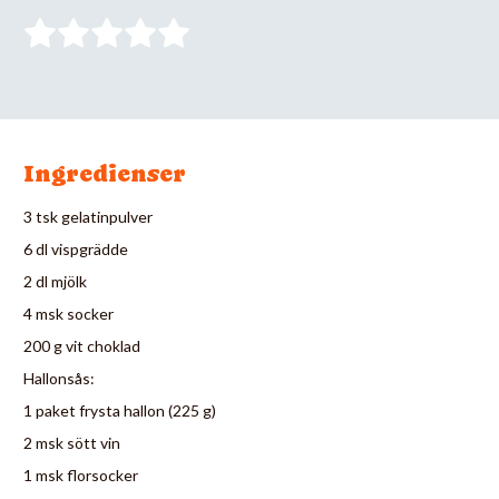
Ingredienser
3 tsk gelatinpulver
6 dl vispgrädde
2 dl mjölk
4 msk socker
200 g vit choklad
Hallonsås:
1 paket frysta hallon (225 g)
2 msk sött vin
1 msk florsocker