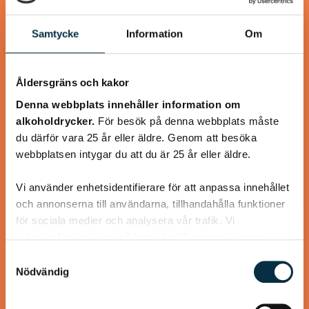
Samtycke
Information
Om
@linux222
Åldersgräns och kakor
Denna webbplats innehåller information om
alkoholdrycker.
För besök på denna webbplats måste
du därför vara 25 år eller äldre. Genom att besöka
webbplatsen intygar du att du är 25 år eller äldre.
Vi använder enhetsidentifierare för att anpassa innehållet
och annonserna till användarna, tillhandahålla funktioner
för sociala medier och analysera vår trafik. Vi
vidarebefordrar även sådana identifierare och annan
information från din enhet till de sociala medier och
chiapudding, vanilj
Samtyckesval
annons- och analysföretag som vi samarbetar med.
Nödvändig
Dessa kan i sin tur kombinera informationen med annan
recept från internet
information som du har tillhandahållit eller som de har