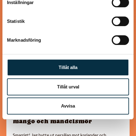
Inställningar
samlat in när du har använt deras tjänster.
Statistik
@mumsan
Marknadsföring
Tillåt alla
Tillåt urval
Avvisa
Paleo: Kycklinggryta med
mango och mandelsmör
Smarrigt! Jag bytte ut persiljan mot koriander och