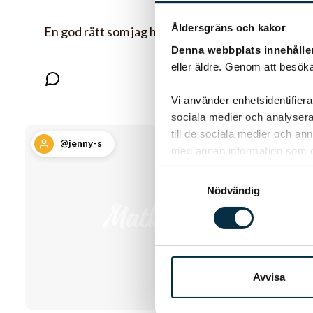
Åldersgräns och kakor
En god rätt som jag helst gör på kalvfärs
Denna webbplats innehålle
eller äldre. Genom att besöka
Vi använder enhetsidentifierar
sociala medier och analysera 
till de sociala medier och a
@jenny-s
med annan information som du 
Samtyckesval
Nödvändig
Avvisa