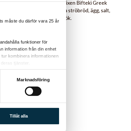
Om du inte vill ha kryddmixen Bifteki Greek
style i så kan du istället ha ströbröd, ägg, salt,
peppar, vitlök, oregano, lök.
s måste du därför vara 25 år
andahålla funktioner för
n information från din enhet
 tur kombinera informationen
deras tjänster.
Marknadsföring
Tillåt alla