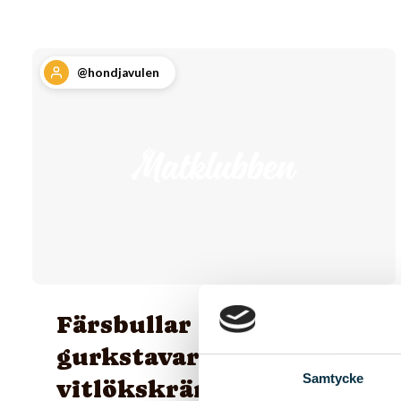
@hondjavulen
Färsbullar med
gurkstavar och dill- och
Samtycke
vitlökskräm