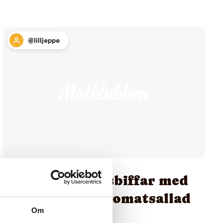
@lilljeppe
Grekiska färsbiffar med
tzatziki och tomatsallad
Om