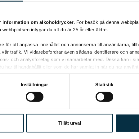
Biff med lite annorlunda smak. Enkelt och
gott.
r information om alkoholdrycker.
För besök på denna webbplat
 webbplatsen intygar du att du är 25 år eller äldre.
e för att anpassa innehållet och annonserna till användarna, tillh
vår trafik. Vi vidarebefordrar även sådana identifierare och anna
nnons- och analysföretag som vi samarbetar med. Dessa kan i sin
har tillhandahållit eller som de har samlat in när du har använt 
Inställningar
Statistik
Tillåt urval