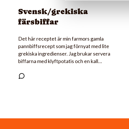
Svensk/grekiska
färsbiffar
Det här receptet är min farmors gamla
pannbiffsrecept som jag förnyat med lite
grekiska ingredienser. Jag brukar servera
biffarna med klyftpotatis och en kall…