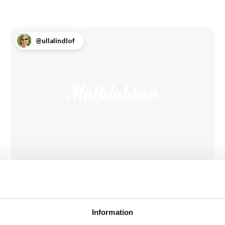
@ullalindlof
Färsbiffar med dragon
och senap
Information