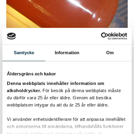
Samtycke
Information
Om
Äppelmarmelad
Försvinnande god marmelad, perfekt till rostbröd med ost
Åldersgräns och kakor
eller på en skorpa.
Denna webbplats innehåller information om
alkoholdrycker.
För besök på denna webbplats måste
du därför vara 25 år eller äldre. Genom att besöka
webbplatsen intygar du att du är 25 år eller äldre.
@lizzandra
Vi använder enhetsidentifierare för att anpassa innehållet
och annonserna till användarna, tillhandahålla funktioner
för sociala medier och analysera vår trafik. Vi