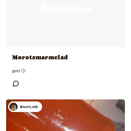
Morotsmarmelad
gott 🙂
@maria_wijk