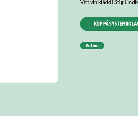
Vitt vin klädd i Stig Li
KÖP PÅ SYSTEMBOLA
Vitt vin