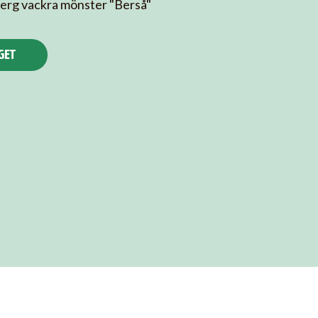
ndberg vackra mönster "Berså"
GET