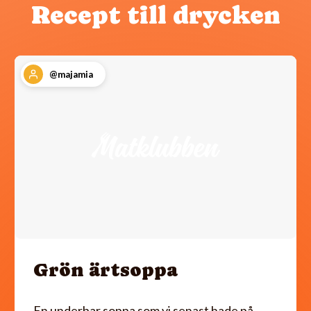
Recept till drycken
@majamia
Grön ärtsoppa
En underbar soppa som vi senast hade på