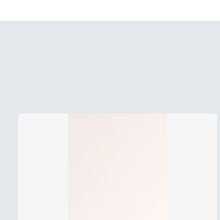
till grillad fisk, skaldjur
Mönstret – Berså
Bakom Berså-mönstret st
folkkära formgivare. Ber
karakteristiska gröna bj
kom snabbt att bli en iko
som han träffade i unga å
”När jag såg henne för f
har aldrig ångrat den o
Björklövet är även symbo
Berså Bianco lanserades 
beställningssortiment.