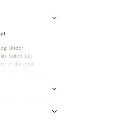
en!
teg. Under
ån Italien. Ett
t utforska smak
mbitionen är att
rat.
as med fördel