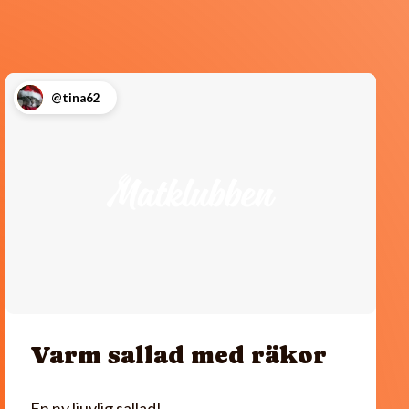
@tina62
Varm sallad med räkor
En ny ljuvlig sallad!