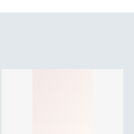
lserika och
er med sina
tavsberg och
 hans fru Gunnel
i en björk. Jag
ets