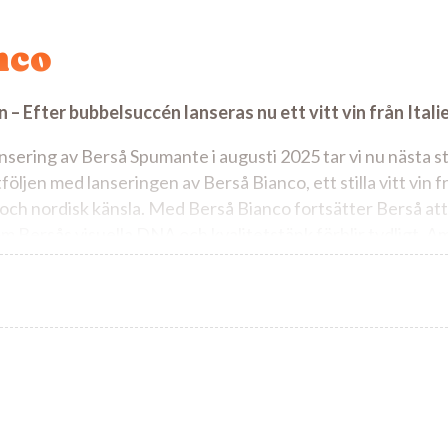
nco
 – Efter bubbelsuccén lanseras nu ett vitt vin från Itali
nsering av Berså Spumante i augusti 2025 tar vi nu nästa s
ljen med lanseringen av Berså Bianco, ett stilla vitt vin fr
äl och nordisk känsla. Med Berså Bianco fortsätter Berså at
m Bersås visuella DNA och kvalitetstänk förblir tydligt. A
ppskattade att dricka som att ställa fram på bordet.
blend av noggrant utvalda druvor. Modernt och välbalanse
igt med inslag av stenfrukt, päron och citrusfrukt.
 bra som aperitif, på mingel som till middagsbordet. Server