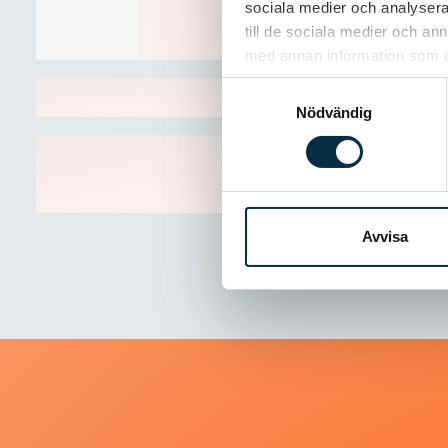
sociala medier och analysera 
till de sociala medier och a
med annan information som du 
Samtyckesval
Nödvändig
Avvisa