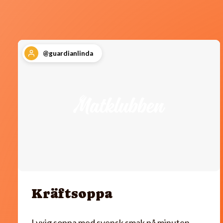
@guardianlinda
Kräftsoppa
Lyxig soppa med svensk smak på minuten.