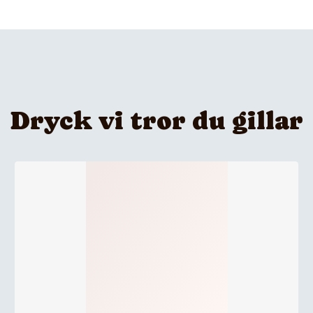
, vegetariska rätter och somriga sallader.
år Stig Lindberg (1916–1982), en av Sveriges mest inflyte
så-mönstret, som kanske är Stigs allra mest älskade mönst
örklöv och svarta detaljer, formgavs på 1960-talet för Gus
n inom svensk design. Motivet är inspirerat av kärleken till
Dryck vi tror du gillar
r.
örsta gången blev jag förtrollad, och jag cyklade rakt in 
lyckan”
len för Stigs hemstad Umeå, även kallad björkarnas stad.
i slutet av april och finns tillgängligt via Systembolag