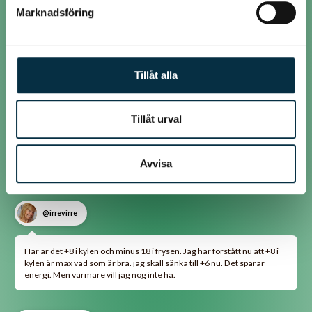
fräschare och håller längre.
Marknadsföring
Har inte märkt av några negativa effekter på varken surdeg eller
kalljäsning av denna temperatur.
Tillåt alla
@jowa
Tillåt urval
+4 grader. Mjölk håller t ex märkbart mycket längre där än vid t ex +8
grader som jag testade under en kortare period. I frysen har jag -20
grader, det lägsta min frys klarar av annars hade jag gärna haft
Avvisa
kallare. Glass skall ätas iskall och inte ljummen!
@irrevirre
Här är det +8 i kylen och minus 18 i frysen. Jag har förstått nu att +8 i
kylen är max vad som är bra. jag skall sänka till +6 nu. Det sparar
energi. Men varmare vill jag nog inte ha.