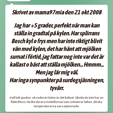
Skrivet av mama97mia den 21 okt 2008
Jag har +5 grader, perfekt när man kan
ställa in gradtal på kylen. Har splirrans
Bosch kyl o frys men har inte riktigt blivit
vän med kylen, det har hänt att mjölken
surnat i förtid, jag fattar nog inte var det är
kallast o bäst att ställa mjölken... Hmmm...
Men jag lär mig väl.
Har inga synpunkter på surdegsjäsningen,
tyvärr.
Kall luft sjunker, så nederst i kylen är det kallast. Såvida du inte har en
fläkt (finns i de lite dyrare modellerna) som cirkulerar luften, då ska
temperaturerna vara utjämnade.