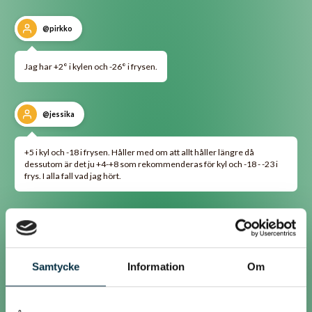
@pirkko
Jag har +2° i kylen och -26° i frysen.
@jessika
+5 i kyl och -18 i frysen. Håller med om att allt håller längre då
dessutom är det ju +4-+8 som rekommenderas för kyl och -18 - -23 i
frys. I alla fall vad jag hört.
@the_mama97mia
Jag har +5 grader, perfekt när man kan ställa in gradtal på kylen. Har
Samtycke
Information
Om
splirrans Bosch kyl o frys men har inte riktigt blivit vän med kylen, det
har hänt att mjölken surnat i förtid, jag fattar nog inte var det är kallast
o bäst att ställa mjölken... Hmmm... Men jag lär mig väl.
Har inga synpunkter på surdegsjäsningen, tyvärr.