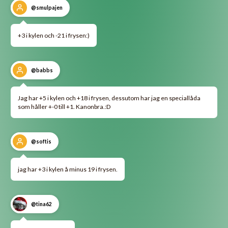
@smulpajen
+3 i kylen och -21 i frysen:)
@babbs
Jag har +5 i kylen och +18 i frysen, dessutom har jag en speciallåda
som håller +-0 till +1. Kanonbra.:D
@softis
jag har +3 i kylen å minus 19 i frysen.
@tina62