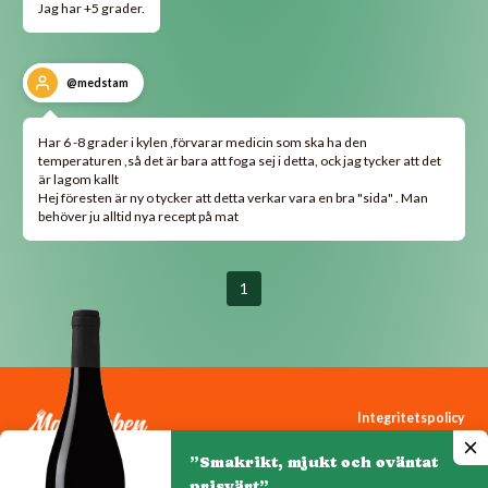
Jag har +5 grader.
@medstam
Har 6 -8 grader i kylen ,förvarar medicin som ska ha den
temperaturen ,så det är bara att foga sej i detta, ock jag tycker att det
är lagom kallt
Hej föresten är ny o tycker att detta verkar vara en bra "sida" . Man
behöver ju alltid nya recept på mat
1
Integritetspolicy
Cookiepolicy
”Smakrikt, mjukt och oväntat
Cookie-inställningar
prisvärt”