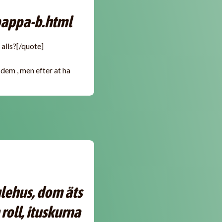
-pappa-b.html
 alls?[/quote]
 dem , men efter at ha
julehus, dom äts
roll, ituskurna