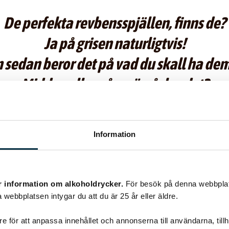
De perfekta revbensspjällen, finns de?
Ja på grisen naturligtvis!
sedan beror det på vad du skall ha dem 
Middag eller på smörgåsbordet?
perfekt middag blir det med följande rec
Information
[recept]63202[/recept]
t blir det andra bullar, förlåt jag mena
r information om alkoholdrycker.
För besök på denna webbplat
 webbplatsen intygar du att du är 25 år eller äldre.
m, spelar det roll? Vi brukar inte ha spjäll på jul men nu vill jag in
era dom tillsammans med allt annat, korv, köttbullar och all annan 
e för att anpassa innehållet och annonserna till användarna, tillh