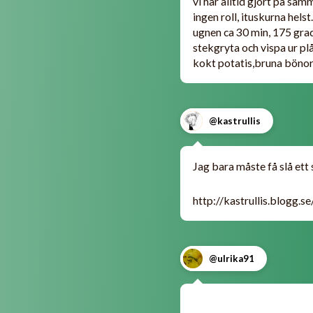
vi har alltid gjort på sam
ingen roll, ituskurna hels
ugnen ca 30 min, 175 grad
stekgryta och vispa ur pl
kokt potatis,bruna bönor
@kastrullis
Jag bara måste få slå ett 
http://kastrullis.blogg.
@ulrika91