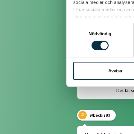
sociala medier och analysera 
till de sociala medier och a
@ulrika91
med annan information som du 
Samtyckesval
Nödvändig
Jag bara måste 
Avvisa
http://kastr
Det lät s
@beckis83