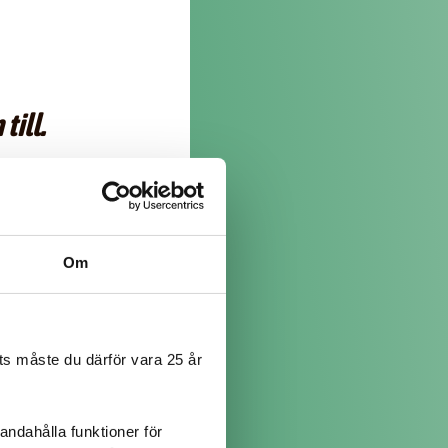
till.
ept:
Om
r revbensspjäll!
s måste du därför vara 25 år
troducera det. Så jag antar
varm mat på jul.
andahålla funktioner för