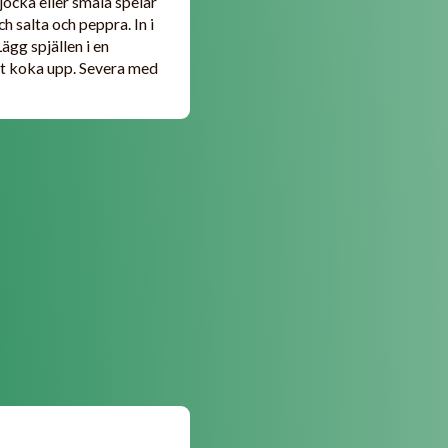
Tjocka eller smala spelar
h salta och peppra. In i
ägg spjällen i en
låt koka upp. Severa med