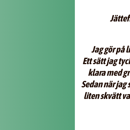
Jättef
Jag gör på l
Ett sätt jag tyc
klara med gr
Sedan när jag 
liten skvätt va