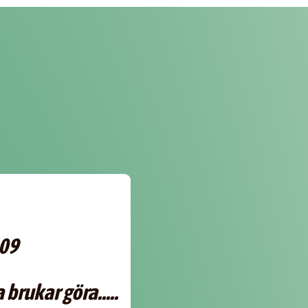
009
brukar göra.....