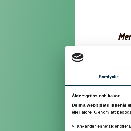
Men 
En 
Samtycke
Åldersgräns och kakor
Men på julborde
Denna webbplats innehålle
eller äldre. Genom att besöka
Hmm ja. När jag ska äta do
att vi ska serv
Vi använder enhetsidentifierar