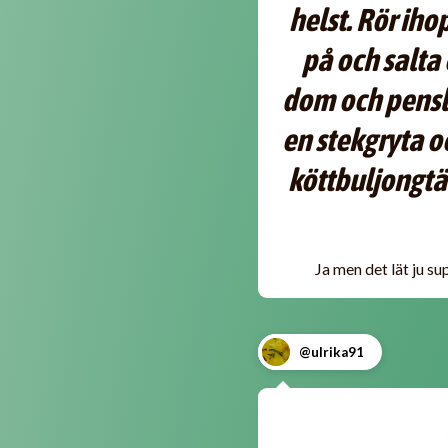
helst. Rör ih
på och salta 
dom och pensla
en stekgryta oc
köttbuljongtä
Ja men det lät ju sup
@ulrika91