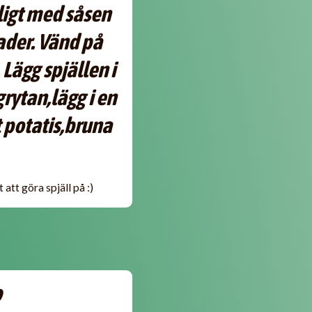
ligt med såsen
rader. Vänd på
Lägg spjällen i
grytan,lägg i en
 potatis,bruna
 att göra spjäll på :)
9