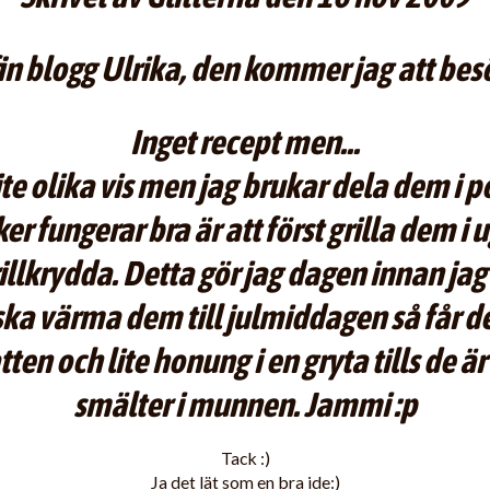
in blogg Ulrika, den kommer jag att bes
Inget recept men...
ite olika vis men jag brukar dela dem i p
ker fungerar bra är att först grilla dem i 
illkrydda. Detta gör jag dagen innan jag
ska värma dem till julmiddagen så får d
tten och lite honung i en gryta tills de ä
smälter i munnen. Jammi :p
Tack :)
Ja det lät som en bra ide:)