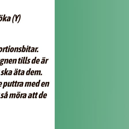
öka (Y)
ortionsbitar.
ugnen tills de är
 ska äta dem.
e puttra med en
r så möra att de