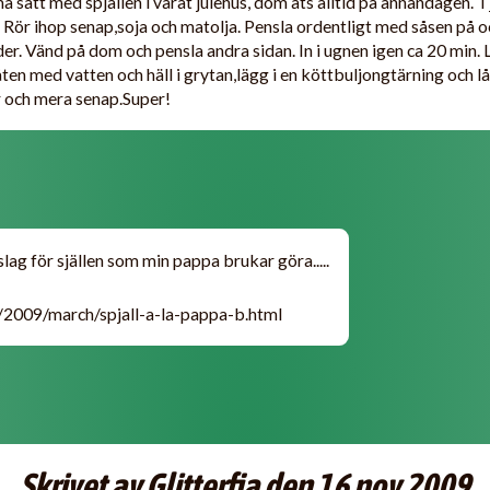
ma sätt med spjällen i vårat julehus, dom äts alltid på annandagen. 
t. Rör ihop senap,soja och matolja. Pensla ordentligt med såsen på oc
er. Vänd på dom och pensla andra sidan. In i ugnen igen ca 20 min. L
åten med vatten och häll i grytan,lägg i en köttbuljongtärning och 
 och mera senap.Super!
slag för själlen som min pappa brukar göra.....
se/2009/march/spjall-a-la-pappa-b.html
Skrivet av Glitterfia den 16 nov 2009