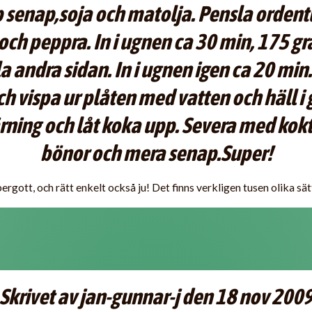
op senap,soja och matolja. Pensla ordent
och peppra. In i ugnen ca 30 min, 175 g
 andra sidan. In i ugnen igen ca 20 min. 
h vispa ur plåten med vatten och häll i 
rning och låt koka upp. Severa med kokt
bönor och mera senap.Super!
ergott, och rätt enkelt också ju! Det finns verkligen tusen olika sätt
Skrivet av jan-gunnar-j den 18 nov 200