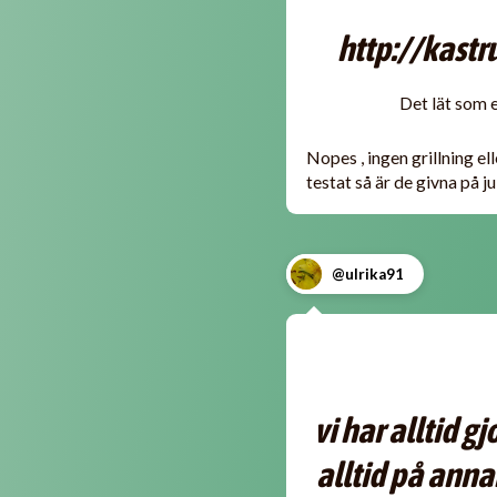
http://kastr
Det lät som e
Nopes , ingen grillning el
testat så är de givna på j
@ulrika91
vi har alltid g
alltid på anna