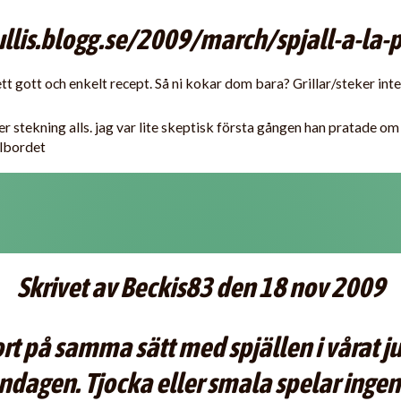
ullis.blogg.se/2009/march/spjall-a-la
tt gott och enkelt recept. Så ni kokar dom bara? Grillar/steker inte
ler stekning alls. jag var lite skeptisk första gången han pratade om
ulbordet
Skrivet av Beckis83 den 18 nov 2009
jort på samma sätt med spjällen i vårat 
ndagen. Tjocka eller smala spelar ingen 