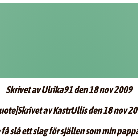
Skrivet av Ulrika91 den 18 nov 2009
uote]Skrivet av KastrUllis den 18 nov 2
få slå ett slag för själlen som min pappa 