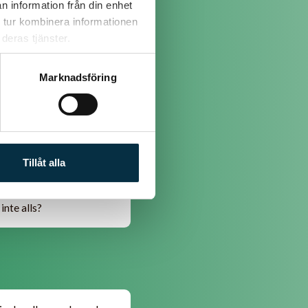
n information från din enhet
 tur kombinera informationen
deras tjänster.
Marknadsföring
brukar göra.....
Tillåt alla
-pappa-b.html
inte alls?