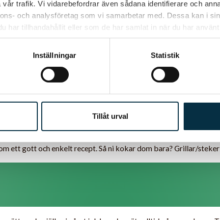
vår trafik. Vi vidarebefordrar även sådana identifierare och anna
nnons- och analysföretag som vi samarbetar med. Dessa kan i sin
har tillhandahållit eller som de har samlat in när du har använt 
Skrivet av KastrUllis den 18 nov 2009
Inställningar
Statistik
få slå ett slag för själlen som min pappa 
Tillåt urval
ullis.blogg.se/2009/march/spjall-a-la
om ett gott och enkelt recept. Så ni kokar dom bara? Grillar/steker 