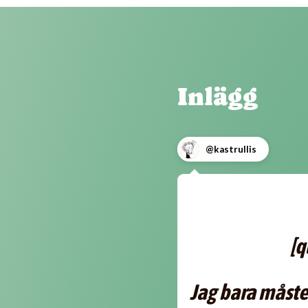
Inlägg
@kastrullis
[q
Jag bara måste 