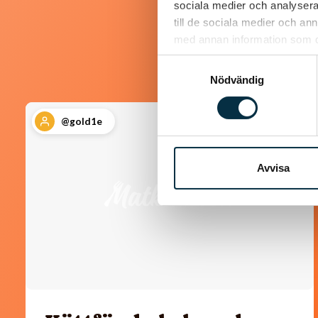
sociala medier och analysera 
till de sociala medier och a
med annan information som du 
Samtyckesval
Nödvändig
@gold1e
Avvisa