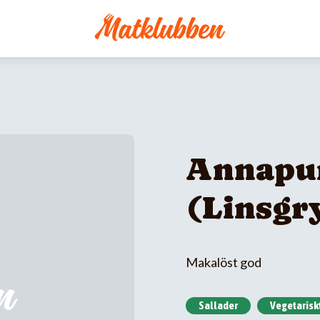
Annapur
(Linsgr
Makalöst god
Sallader
Vegetarisk