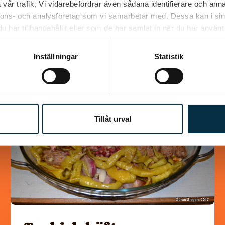
vår trafik. Vi vidarebefordrar även sådana identifierare och anna
nnons- och analysföretag som vi samarbetar med. Dessa kan i sin
har tillhandahållit eller som de har samlat in när du har använt 
Liknande recept
Inställningar
Statistik
@koppargrytan
Tillåt urval