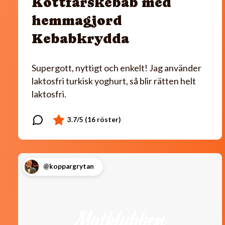
Köttfärskebab med
hemmagjord
Kebabkrydda
Supergott, nyttigt och enkelt! Jag använder
laktosfri turkisk yoghurt, så blir rätten helt
laktosfri.
@koppargrytan