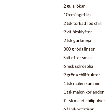
2 gula lökar
10 cm ingefära
2 tsk torkad röd chili
9 vitlöksklyftor
2 tsk gurkmeja
300 g röda linser
Salt efter smak
6 msk solrosolja
9 gröna chilifrukter
1 tsk malen kummin
1 tsk malen koriander
½ tsk malet chilipulver
6 färskpotatisar