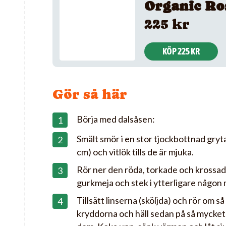
Organic Ro
225 kr
KÖP 225 KR
Gör så här
Börja med dalsåsen:
Smält smör i en stor tjockbottnad gryta
cm) och vitlök tills de är mjuka.
Rör ner den röda, torkade och krossade
gurkmeja och stek i ytterligare någon 
Tillsätt linserna (sköljda) och rör om s
kryddorna och häll sedan på så mycket 