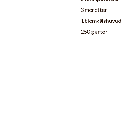
3 morötter
1 blomkålshuvud
250 g ärtor