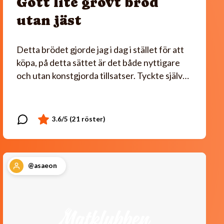
Gott lite grovt bröd
utan jäst
Detta brödet gjorde jag i dag i stället för att
köpa, på detta sättet är det både nyttigare
och utan konstgjorda tillsatser. Tyckte själv…
@asaeon