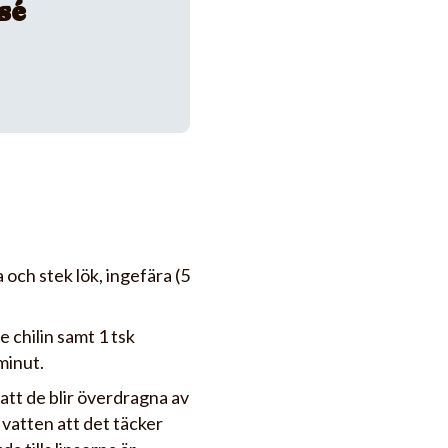
sé
 och stek lök, ingefära (5
 chilin samt 1 tsk
minut.
å att de blir överdragna av
vatten att det täcker