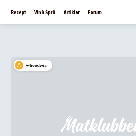
Recept
Vin & Sprit
Artiklar
Forum
@heedwig