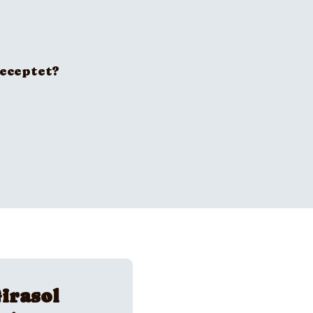
receptet?
irasol