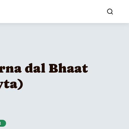
na dal Bhaat
yta)
t