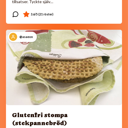
tillsatser. Tyckte själv…
@asaeon
Glutenfri stompa
(stekpannebröd)