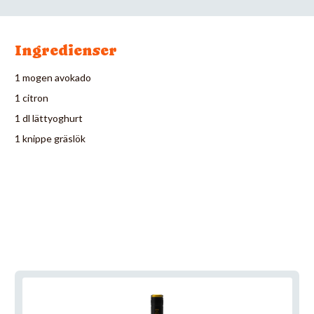
Ingredienser
1 mogen avokado
1 citron
1 dl lättyoghurt
1 knippe gräslök