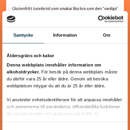
Glutenfritt tunnbröd som smakar lika bra som den ”vanliga”
varianten med vete.
Samtycke
Information
Om
@asaeon
Åldersgräns och kakor
Denna webbplats innehåller information om
alkoholdrycker.
För besök på denna webbplats måste
du därför vara 25 år eller äldre. Genom att besöka
webbplatsen intygar du att du är 25 år eller äldre.
Vi använder enhetsidentifierare för att anpassa innehållet
och annonserna till användarna, tillhandahålla funktioner
för sociala medier och analysera vår trafik. Vi
vidarebefordrar även sådana identifierare och annan
information från din enhet till de sociala medier och
Samtyckesval