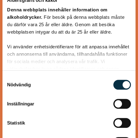
Åldersgräns och kakor
Denna webbplats innehåller information om
alkoholdrycker.
För besök på denna webbplats måste
du därför vara 25 år eller äldre. Genom att besöka
webbplatsen intygar du att du är 25 år eller äldre.
Turkisk köfte
Vi använder enhetsidentifierare för att anpassa innehållet
En längtan till Turkisk mat
och annonserna till användarna, tillhandahålla funktioner
för sociala medier och analysera vår trafik. Vi
vidarebefordrar även sådana identifierare och annan
information från din enhet till de sociala medier och
Samtyckesval
annons- och analysföretag som vi samarbetar med.
Nödvändig
@koppargrytan
Dessa kan i sin tur kombinera informationen med annan
information som du har tillhandahållit eller som de har
Inställningar
samlat in när du har använt deras tjänster.
Statistik