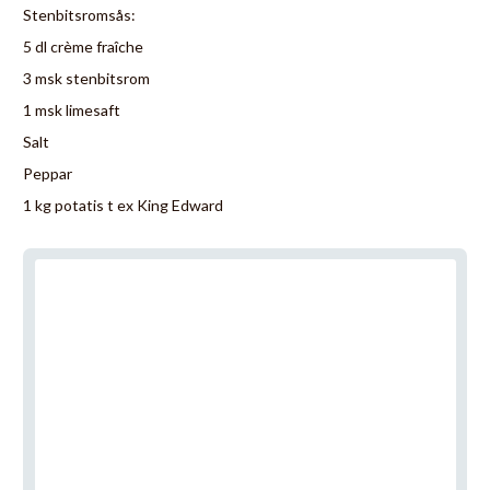
Stenbitsromsås:
5 dl crème fraîche
3 msk stenbitsrom
1 msk limesaft
Salt
Peppar
1 kg potatis t ex King Edward