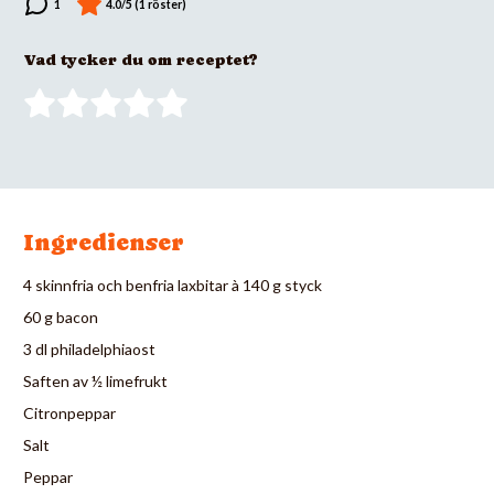
Vad tycker du om receptet?
Ingredienser
4 skinnfria och benfria laxbitar à 140 g styck
60 g bacon
3 dl philadelphiaost
Saften av ½ limefrukt
Citronpeppar
Salt
Peppar