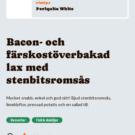
vintips
Periquita White
Bacon- och
färskostöverbakad
lax med
stenbitsromsås
Mycket snabb, enkel och god rätt! Bjud stenbitsromsås,
limeklyftor, pressad potatis och en sallad till.
Desserter
Fisk & skaldjur