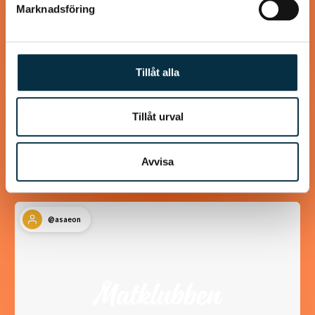
Marknadsföring
Tillåt alla
Kanel- och sojastekta
kycklingsköttbullar
Tillåt urval
Lika goda som ”Mammas” köttbullar
Avvisa
@asaeon