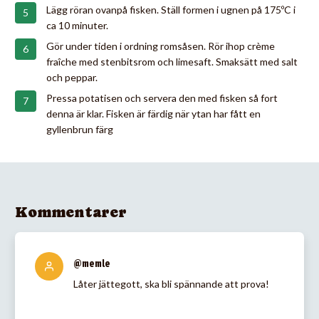
Lägg röran ovanpå fisken. Ställ formen i ugnen på 175ºC i
ca 10 minuter.
Gör under tiden i ordning romsåsen. Rör ihop crème
fraîche med stenbitsrom och limesaft. Smaksätt med salt
och peppar.
Pressa potatisen och servera den med fisken så fort
denna är klar. Fisken är färdig när ytan har fått en
gyllenbrun färg
Kommentarer
@memle
Låter jättegott, ska bli spännande att prova!