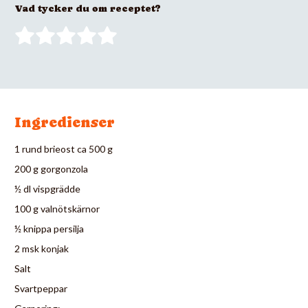
Vad tycker du om receptet?
Ingredienser
1 rund brieost ca 500 g
200 g gorgonzola
½ dl vispgrädde
100 g valnötskärnor
½ knippa persilja
2 msk konjak
Salt
Svartpeppar