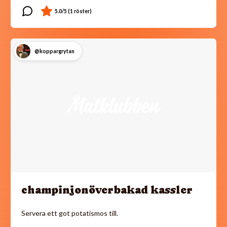
@koppargrytan
champinjonöverbakad kassler
Servera ett got potatismos till.