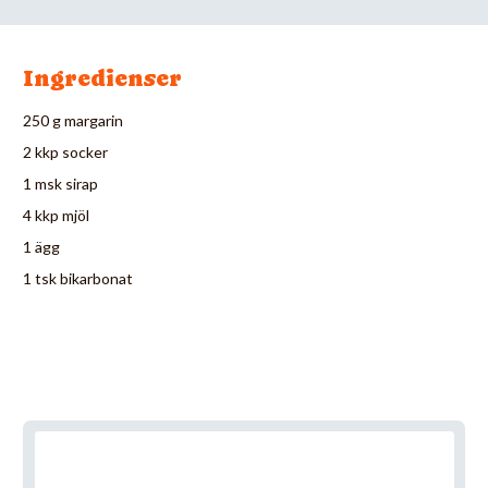
Ingredienser
250 g margarin
2 kkp socker
1 msk sirap
4 kkp mjöl
1 ägg
1 tsk bikarbonat