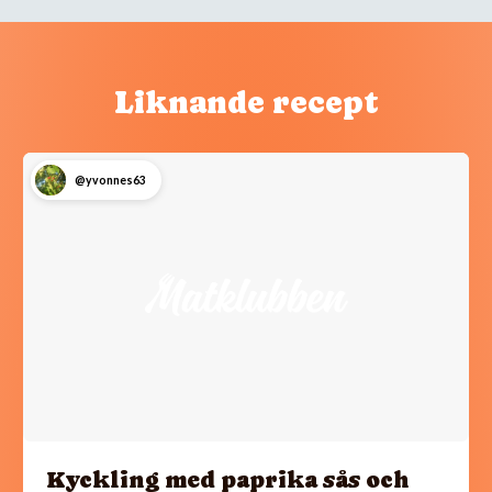
Liknande recept
@yvonnes63
Kyckling med paprika sås och