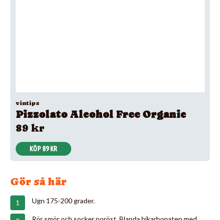
vintips
Pizzolato Alcohol Free Organic
89 kr
KÖP 89 KR
Gör så här
Ugn 175-200 grader.
Rör smör och socker poröst. Blanda bikarbonaten med