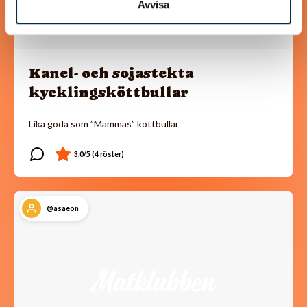
Avvisa
Kanel- och sojastekta
kycklingsköttbullar
Lika goda som ”Mammas” köttbullar
@asaeon