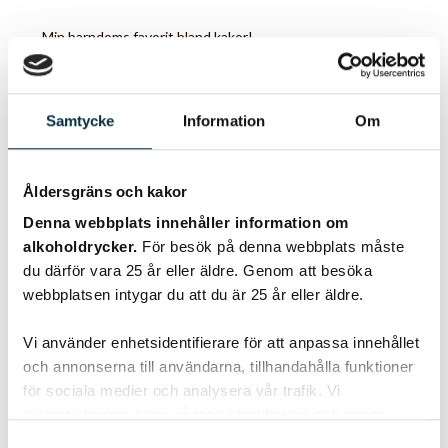
Min barndoms favorit bland kakor!
Samtycke
Information
Om
@kawaii
Åldersgräns och kakor
Denna webbplats innehåller information om
alkoholdrycker.
För besök på denna webbplats måste
du därför vara 25 år eller äldre. Genom att besöka
webbplatsen intygar du att du är 25 år eller äldre.
Vi använder enhetsidentifierare för att anpassa innehållet
och annonserna till användarna, tillhandahålla funktioner
för sociala medier och analysera vår trafik. Vi
vidarebefordrar även sådana identifierare och annan
Mormors siktkakor
information från din enhet till de sociala medier och
Samtyckesval