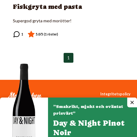
Fiskgryta med pasta
Supergod gryta med morötter!
1
Integritetspolicy
Cookiepolicy
”Smakrikt, mjukt och oväntat
Cookie-inställningar
prisvärt”
Day & Night Pinot
Noir
Denna webbplats drivs av Vinklubben i Norden AB