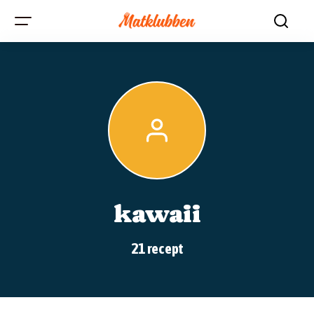
kawaii
21 recept