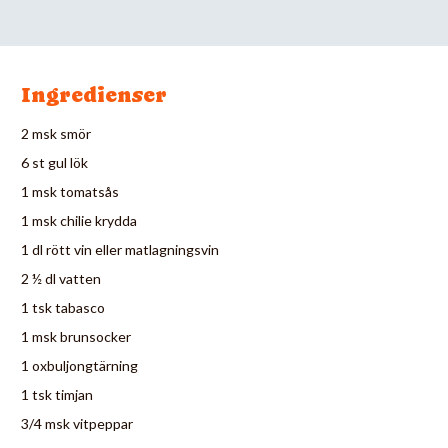
Ingredienser
2 msk smör
6 st gul lök
1 msk tomatsås
1 msk chilie krydda
1 dl rött vin eller matlagningsvin
2 ½ dl vatten
1 tsk tabasco
1 msk brunsocker
1 oxbuljongtärning
1 tsk timjan
3/4 msk vitpeppar