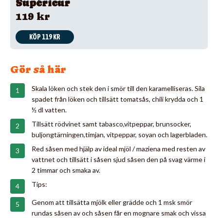
Supérieur
119 kr
KÖP 119 KR
Gör så här
Skala löken och stek den i smör till den karamelliseras. Sila
spadet från löken och tillsätt tomatsås, chili krydda och 1
½ dl vatten.
Tillsätt rödvinet samt tabasco,vitpeppar, brunsocker,
buljongtärningen,timjan, vitpeppar, soyan och lagerbladen.
Red såsen med hjälp av ideal mjöl / maziena med resten av
vattnet och tillsätt i såsen sjud såsen den på svag värme i
2 timmar och smaka av.
Tips:
Genom att tillsätta mjölk eller grädde och 1 msk smör
rundas såsen av och såsen får en mognare smak och vissa