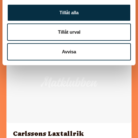
Gott och inte så många ingredienser, det behövs inte
alltid!
Tillåt alla
Tillåt urval
@larcar06
Avvisa
Carlssons Laxtallrik