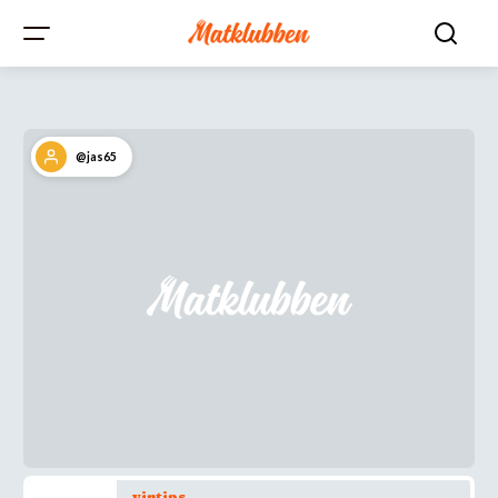
@jas65
vintips