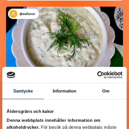
@wallance
Samtycke
Information
Om
Stor skål kall dillsås (skolans
fisksås)
Åldersgräns och kakor
Minns ni den kalla dillsåsen man fick i skolan? Ja precis den
man dränkte tallriken med. Den absolut godaste såsen till
Denna webbplats innehåller information om
fisk tycker jag.…
alkoholdrycker.
För besök på denna webbplats måste