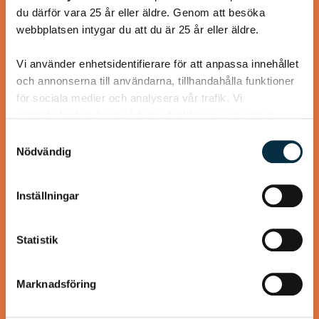
du därför vara 25 år eller äldre. Genom att besöka
webbplatsen intygar du att du är 25 år eller äldre.
Vi använder enhetsidentifierare för att anpassa innehållet
och annonserna till användarna, tillhandahålla funktioner
@mumsan
för sociala medier och analysera vår trafik. Vi
vidarebefordrar även sådana identifierare och annan
information från din enhet till de sociala medier och
Samtyckesval
annons- och analysföretag som vi samarbetar med.
Nödvändig
Dessa kan i sin tur kombinera informationen med annan
information som du har tillhandahållit eller som de har
Inställningar
samlat in när du har använt deras tjänster.
Statistik
Enkel rödvinssås med färsk
Marknadsföring
timjan