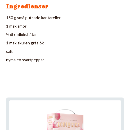
Ingredienser
150 g små putsade kantareller
1 msk smör
½ dl rödlöksbåtar
1 msk skuren gräslök
salt
nymalen svartpeppar