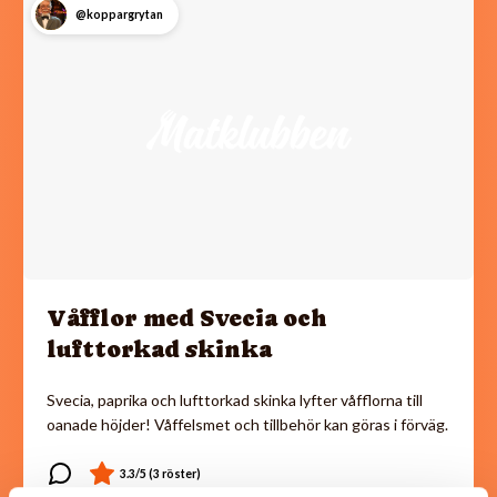
@koppargrytan
Våfflor med Svecia och
lufttorkad skinka
Svecia, paprika och lufttorkad skinka lyfter våfflorna till
oanade höjder! Våffelsmet och tillbehör kan göras i förväg.