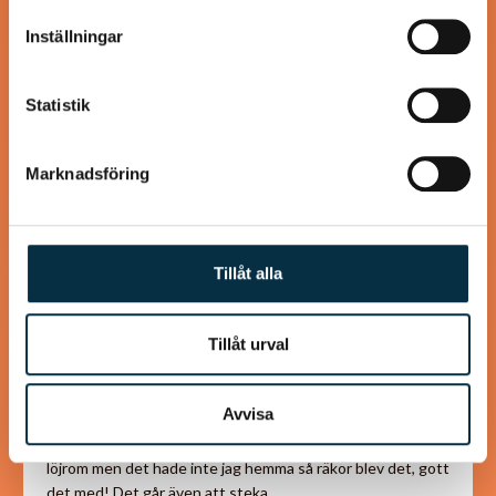
information som du har tillhandahållit eller som de har
Inställningar
samlat in när du har använt deras tjänster.
@mumsan
Statistik
Marknadsföring
Tillåt alla
Tillåt urval
Paleovåfflor med avokadoröra
och löjrom (eller räkor)
Avvisa
Originalreceptet från www.paleoskafferiet.se är med
löjrom men det hade inte jag hemma så räkor blev det, gott
det med! Det går även att steka…