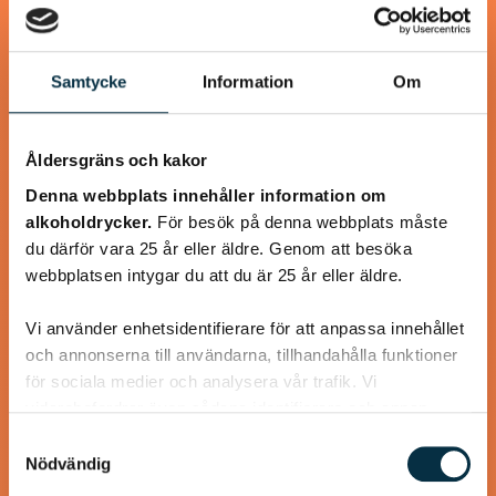
@koppargrytan
Samtycke
Information
Om
Åldersgräns och kakor
Denna webbplats innehåller information om
alkoholdrycker.
För besök på denna webbplats måste
du därför vara 25 år eller äldre. Genom att besöka
webbplatsen intygar du att du är 25 år eller äldre.
Vi använder enhetsidentifierare för att anpassa innehållet
och annonserna till användarna, tillhandahålla funktioner
Godaste sillröran
för sociala medier och analysera vår trafik. Vi
vidarebefordrar även sådana identifierare och annan
Passar bra till lunchrätt också
information från din enhet till de sociala medier och
Samtyckesval
annons- och analysföretag som vi samarbetar med.
Nödvändig
Dessa kan i sin tur kombinera informationen med annan