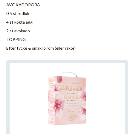
AVOKADORÖRA
0,5 st rödlök
4 st kokta ägg
2 st avokado
TOPPING
Efter tycke & smak löjrom (eller räkor)