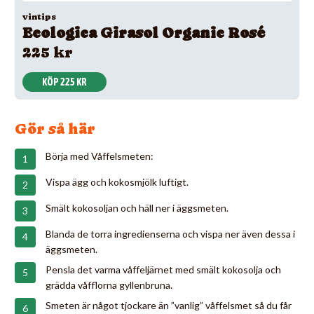
vintips
Ecologica Girasol Organic Rosé
225 kr
KÖP 225 KR
Gör så här
Börja med Våffelsmeten:
Vispa ägg och kokosmjölk luftigt.
Smält kokosoljan och häll ner i äggsmeten.
Blanda de torra ingredienserna och vispa ner även dessa i
äggsmeten.
Pensla det varma våffeljärnet med smält kokosolja och
grädda våfflorna gyllenbruna.
Smeten är något tjockare än ”vanlig” våffelsmet så du får