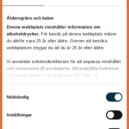
Åldersgräns och kakor
Denna webbplats innehåller information om
alkoholdrycker.
För besök på denna webbplats måste
du därför vara 25 år eller äldre. Genom att besöka
webbplatsen intygar du att du är 25 år eller äldre.
Köttfärskebab med hemmagjord
Kebabkrydda
Vi använder enhetsidentifierare för att anpassa innehållet
och annonserna till användarna, tillhandahålla funktioner
Supergott, nyttigt och enkelt! Jag använder laktosfri
för sociala medier och analysera vår trafik. Vi
turkisk yoghurt, så blir rätten helt laktosfri.
vidarebefordrar även sådana identifierare och annan
information från din enhet till de sociala medier och
Samtyckesval
annons- och analysföretag som vi samarbetar med.
Nödvändig
Dessa kan i sin tur kombinera informationen med annan
information som du har tillhandahållit eller som de har
Inställningar
samlat in när du har använt deras tjänster.
@koppargrytan