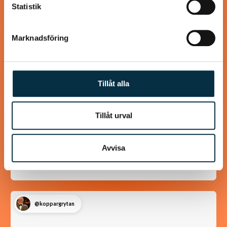
Statistik
Marknadsföring
Tillåt alla
Tillåt urval
Turkisk köfte
En längtan till Turkisk mat
Avvisa
@koppargrytan