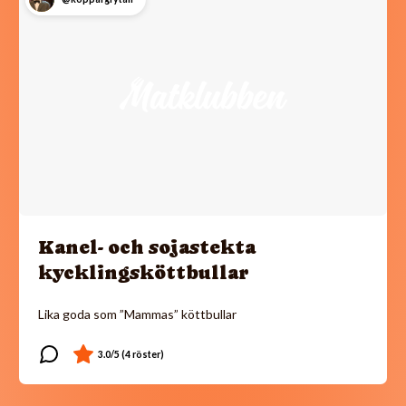
Kanel- och sojastekta
kycklingsköttbullar
Lika goda som ”Mammas” köttbullar