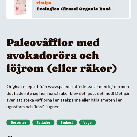
vintips
Ecologica Girasol Organic Rosé
Paleovåfflor med
avokadoröra och
löjrom (eller räkor)
Originalreceptet från www.paleoskafferiet.se är med löjrom men
det hade inte jag hemma så räkor blev det, gott det med! Det går
även att steka våfflorna i en stekpanna eller hälla smeten i en
ugnsform och "köra" i ugnen.
Desserter
Sallader
Frukost
Vego