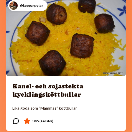
@koppargrytan
Kanel- och sojastekta
kycklingsköttbullar
Lika goda som ”Mammas” köttbullar