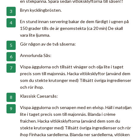
en stekpanna. Spara sedan vitlöksklyftorna till såsen!!
Bryn kycklingbrösten.
En stund innan servering bakar de dem färdigt i ugnen på
150 grader tills de är genomstekta (ca 20 min) De skall
vara lite ljumma.
Gör någon av de två såserna:
Annorlunda Sås:
Vispa äggulorna och tillsätt vinäger och olja lite i taget
precis som till majonnäs. Hacka vitlöksklyftor (använd dem
som du stekte krutonger med) Tillsätt övriga ingredienser
och rör ihop.
Klassisk Caesarsås:
Vispa äggulorna och senapen med en elvisp. Häll i matoljan
lite i taget precis som till majonnäs. Blanda i crème
fraichen. Hacka vitlöksklyftorna (använd dem som du
stekte krutonger med) Tillsätt övriga ingredienser och rör
ihop Finhacka sardellerna. Blanda ner sardellerna, vitlöken