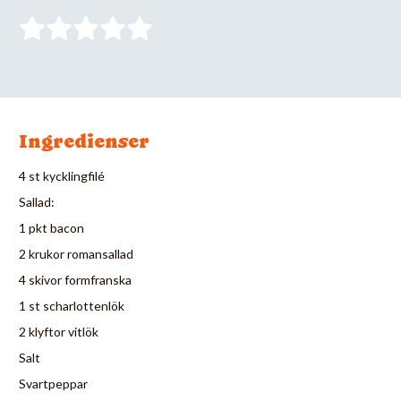
Ingredienser
4 st kycklingfilé
Sallad:
1 pkt bacon
2 krukor romansallad
4 skivor formfranska
1 st scharlottenlök
2 klyftor vitlök
Salt
Svartpeppar