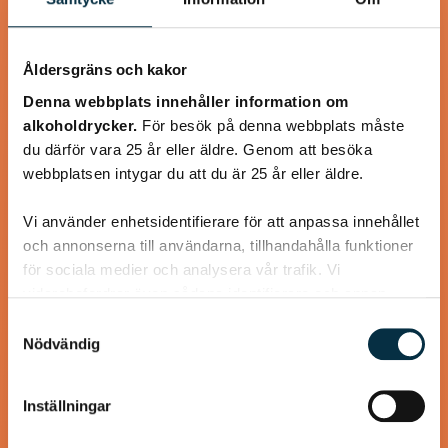
Åldersgräns och kakor
Denna webbplats innehåller information om
alkoholdrycker.
För besök på denna webbplats måste
du därför vara 25 år eller äldre. Genom att besöka
webbplatsen intygar du att du är 25 år eller äldre.
Köttfärskebab med hemmagjord
Vi använder enhetsidentifierare för att anpassa innehållet
Kebabkrydda
och annonserna till användarna, tillhandahålla funktioner
för sociala medier och analysera vår trafik. Vi
Supergott, nyttigt och enkelt! Jag använder laktosfri
vidarebefordrar även sådana identifierare och annan
turkisk yoghurt, så blir rätten helt laktosfri.
information från din enhet till de sociala medier och
Samtyckesval
annons- och analysföretag som vi samarbetar med.
Nödvändig
Dessa kan i sin tur kombinera informationen med annan
information som du har tillhandahållit eller som de har
Inställningar
samlat in när du har använt deras tjänster.
@koppargrytan