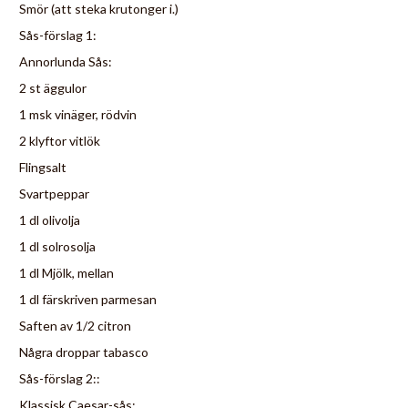
Smör (att steka krutonger i.)
Sås-förslag 1:
Annorlunda Sås:
2 st äggulor
1 msk vinäger, rödvin
2 klyftor vitlök
Flingsalt
Svartpeppar
1 dl olivolja
1 dl solrosolja
1 dl Mjölk, mellan
1 dl färskriven parmesan
Saften av 1/2 citron
Några droppar tabasco
Sås-förslag 2::
Klassisk Caesar-sås: