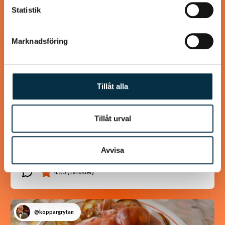
Statistik
Marknadsföring
Tillåt alla
Tillåt urval
Turkisk köfte
En längtan till Turkisk mat
Avvisa
@koppargrytan