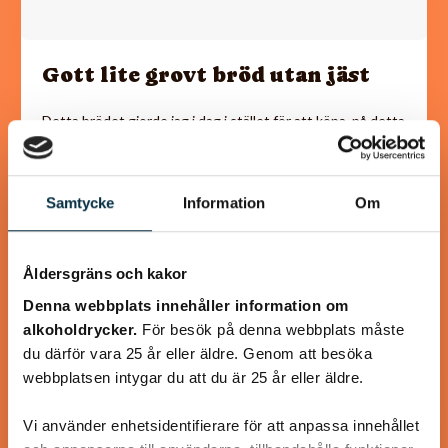
Gott lite grovt bröd utan jäst
Detta brödet gjorde jag i dag i stället för att köpa, på detta
sättet är det både nyttigare och utan konstgjorda
tillsatser. Tyckte själv…
Samtycke
Information
Om
Åldersgräns och kakor
@koppargrytan
Denna webbplats innehåller information om
alkoholdrycker.
För besök på denna webbplats måste
du därför vara 25 år eller äldre. Genom att besöka
webbplatsen intygar du att du är 25 år eller äldre.
Vi använder enhetsidentifierare för att anpassa innehållet