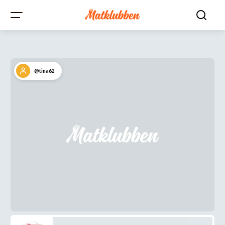
@tina62