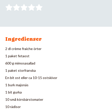
Ingredienser
2 dl crème fraiche örter
1 paket fetaost
600 g mimosasallad
1 paket storfranska
En bit ost eller ca 10-15 ostskivor
1 burk majonäs
1 bit gurka
10 små körsbärstomater
10 rädisor