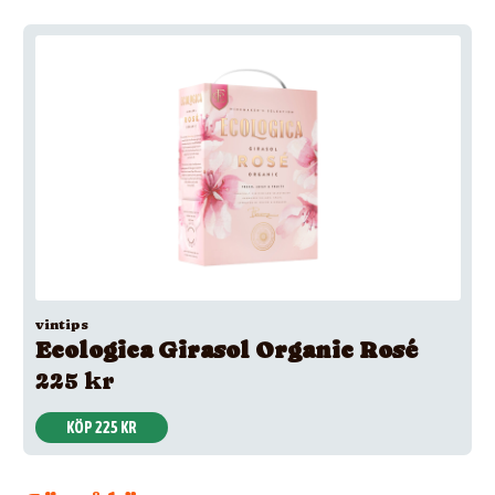
vintips
Ecologica Girasol Organic Rosé
225 kr
KÖP 225 KR