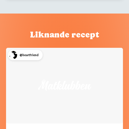
Liknande recept
@heartfriend