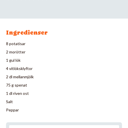
Ingredienser
8 potatisar
2 morötter
1 gul lök
4 vitlöksklyftor
2 dl mellanmjölk
75 g spenat
1 dl riven ost
Salt
Peppar