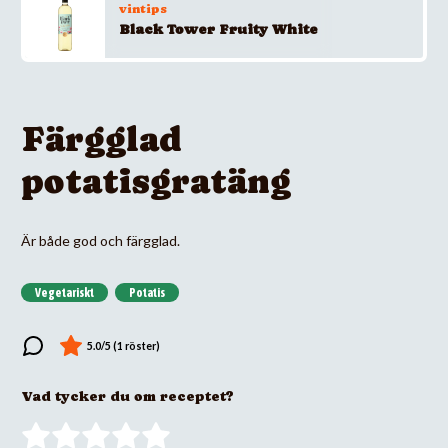
vintips
Black Tower Fruity White
Färgglad
potatisgratäng
Är både god och färgglad.
Vegetariskt
Potatis
Vad tycker du om receptet?