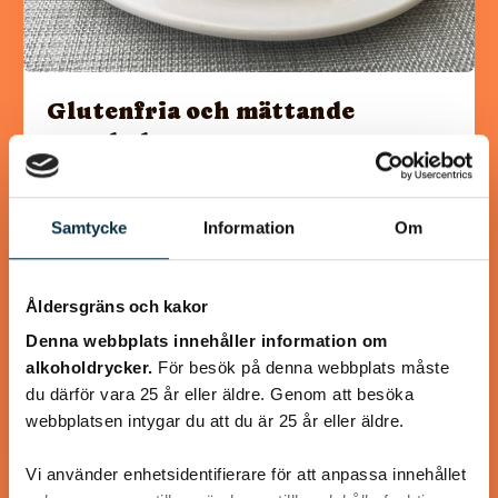
Glutenfria och mättande
pannkakor
Detta recept innehåller mer ägg än ett vanligt
pannkaksrecept, eftersom det mättar mer och eftersom
Samtycke
Information
Om
det behövs för att binda ihop det glutenfria mjölet.…
Åldersgräns och kakor
Denna webbplats innehåller information om
alkoholdrycker.
För besök på denna webbplats måste
@linux222
du därför vara 25 år eller äldre. Genom att besöka
webbplatsen intygar du att du är 25 år eller äldre.
Vi använder enhetsidentifierare för att anpassa innehållet