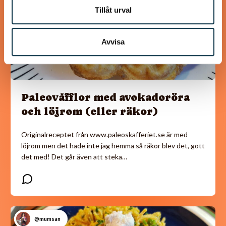
Tillåt urval
Avvisa
Paleovåfflor med avokadoröra
och löjrom (eller räkor)
Originalreceptet från www.paleoskafferiet.se är med
löjrom men det hade inte jag hemma så räkor blev det, gott
det med! Det går även att steka…
@mumsan