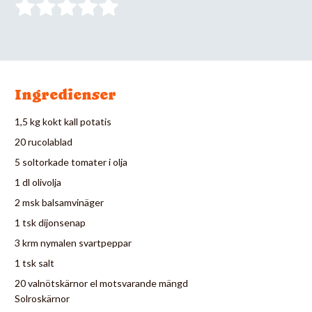
Ingredienser
1,5 kg kokt kall potatis
20 rucolablad
5 soltorkade tomater i olja
1 dl olivolja
2 msk balsamvinäger
1 tsk dijonsenap
3 krm nymalen svartpeppar
1 tsk salt
20 valnötskärnor el motsvarande mängd
Solroskärnor