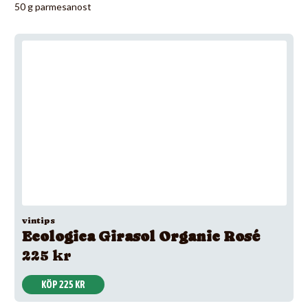
50 g parmesanost
vintips
Ecologica Girasol Organic Rosé
225 kr
KÖP 225 KR