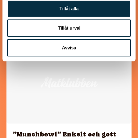
En maträtt som, sitt namn till trots, är så dansk den nånsin
Tillåt alla
kan bli. Ungarna kommer att älska den.
Tillåt urval
Avvisa
@pekingsoppan
”Munchbowl” Enkelt och gott