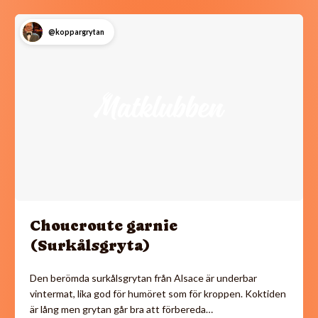
@koppargrytan
Choucroute garnie
(Surkålsgryta)
Den berömda surkålsgrytan från Alsace är underbar
vintermat, lika god för humöret som för kroppen. Koktiden
är lång men grytan går bra att förbereda…