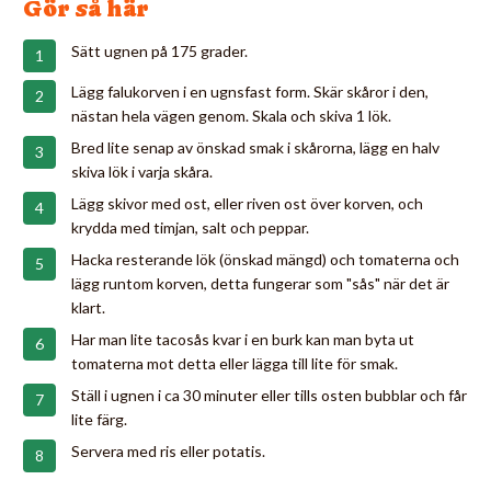
Gör så här
Sätt ugnen på 175 grader.
Lägg falukorven i en ugnsfast form. Skär skåror i den,
nästan hela vägen genom. Skala och skiva 1 lök.
Bred lite senap av önskad smak i skårorna, lägg en halv
skiva lök i varja skåra.
Lägg skivor med ost, eller riven ost över korven, och
krydda med timjan, salt och peppar.
Hacka resterande lök (önskad mängd) och tomaterna och
lägg runtom korven, detta fungerar som "sås" när det är
klart.
Har man lite tacosås kvar i en burk kan man byta ut
tomaterna mot detta eller lägga till lite för smak.
Ställ i ugnen i ca 30 minuter eller tills osten bubblar och får
lite färg.
Servera med ris eller potatis.