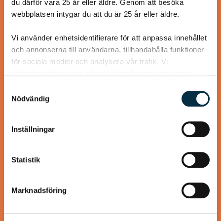
du därför vara 25 år eller äldre. Genom att besöka
Välj din favoritkorv
webbplatsen intygar du att du är 25 år eller äldre.
Vi använder enhetsidentifierare för att anpassa innehållet
och annonserna till användarna, tillhandahålla funktioner
för sociala medier och analysera vår trafik. Vi
@boz1965
vidarebefordrar även sådana identifierare och annan
information från din enhet till de sociala medier och
Samtyckesval
annons- och analysföretag som vi samarbetar med.
Nödvändig
Dessa kan i sin tur kombinera informationen med annan
information som du har tillhandahållit eller som de har
Inställningar
samlat in när du har använt deras tjänster.
Statistik
Marknadsföring
Svensk pølseret