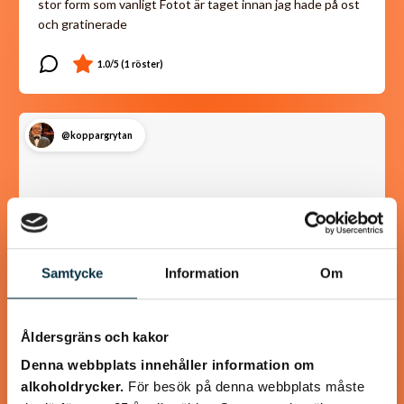
stor form som vanligt Fotot är taget innan jag hade på ost
och gratinerade
@koppargrytan
Samtycke
Information
Om
Åldersgräns och kakor
Denna webbplats innehåller information om
Chorizokorv med couscous
alkoholdrycker.
För besök på denna webbplats måste