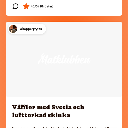
@koppargrytan
Våfflor med Svecia och
lufttorkad skinka