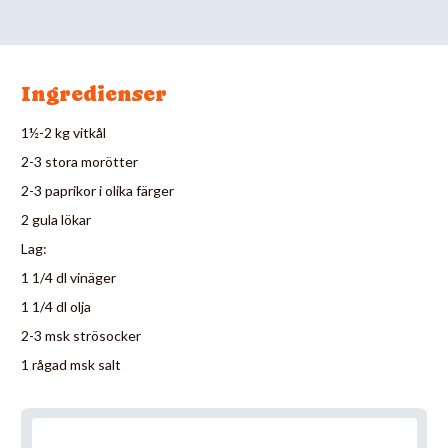
Ingredienser
1½-2 kg vitkål
2-3 stora morötter
2-3 paprikor i olika färger
2 gula lökar
Lag:
1 1/4 dl vinäger
1 1/4 dl olja
2-3 msk strösocker
1 rågad msk salt