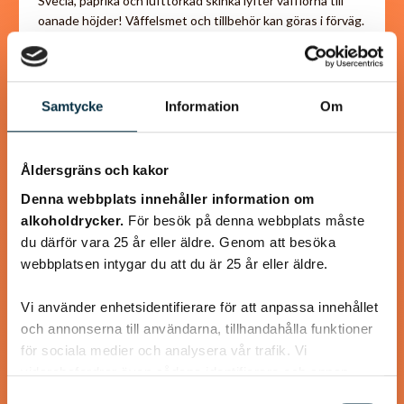
Svecia, paprika och lufttorkad skinka lyfter våfflorna till
oanade höjder! Våffelsmet och tillbehör kan göras i förväg.
Samtycke
Information
Om
@koppargrytan
Åldersgräns och kakor
Denna webbplats innehåller information om
alkoholdrycker.
För besök på denna webbplats måste
du därför vara 25 år eller äldre. Genom att besöka
webbplatsen intygar du att du är 25 år eller äldre.
Vi använder enhetsidentifierare för att anpassa innehållet
och annonserna till användarna, tillhandahålla funktioner
för sociala medier och analysera vår trafik. Vi
vidarebefordrar även sådana identifierare och annan
Godaste sillröran
information från din enhet till de sociala medier och
Samtyckesval