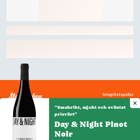
Integritetspolicy
Cookiepolicy
”Smakrikt, mjukt och oväntat
Cookie-inställningar
prisvärt”
Day & Night Pinot
Noir
Denna webbplats drivs av Vinklubben i Norden AB