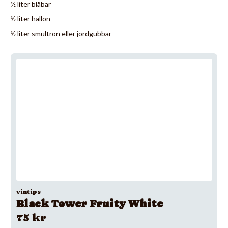
½ liter blåbär
½ liter hallon
½ liter smultron eller jordgubbar
vintips
Black Tower Fruity White
75 kr