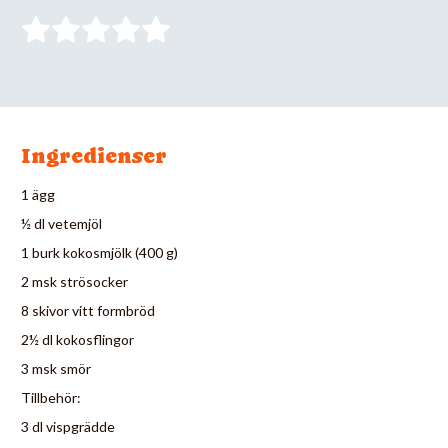
Ingredienser
1 ägg
½ dl vetemjöl
1 burk kokosmjölk (400 g)
2 msk strösocker
8 skivor vitt formbröd
2½ dl kokosflingor
3 msk smör
Tillbehör:
3 dl vispgrädde