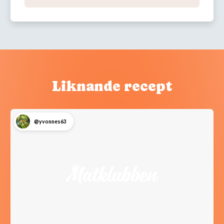
Liknande recept
@yvonnes63