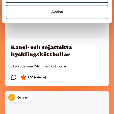
Avvisa
Kanel- och sojastekta
kycklingsköttbullar
Lika goda som ”Mammas” köttbullar
@asaeon