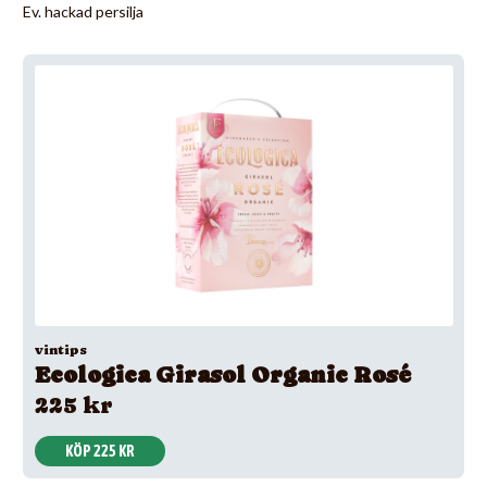
Ev. hackad persilja
vintips
Ecologica Girasol Organic Rosé
225 kr
KÖP 225 KR