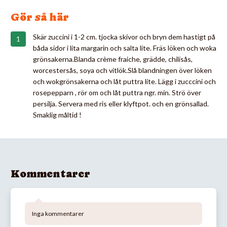
Gör så här
Skär zuccini i 1-2 cm. tjocka skivor och bryn dem hastigt på
båda sidor i lita margarin och salta lite. Fräs löken och woka
grönsakerna.Blanda crème fraiche, grädde, chilisås,
worcestersås, soya och vitlök.Slå blandningen över löken
och wokgrönsakerna och låt puttra lite. Lägg i zucccini och
rosepepparn , rör om och låt puttra ngr. min. Strö över
persilja. Servera med ris eller klyftpot. och en grönsallad.
Smaklig måltid !
Kommentarer
Inga kommentarer