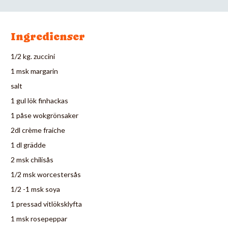
Ingredienser
1/2 kg. zuccini
1 msk margarin
salt
1 gul lök finhackas
1 påse wokgrönsaker
2dl crème fraiche
1 dl grädde
2 msk chilisås
1/2 msk worcestersås
1/2 -1 msk soya
1 pressad vitlöksklyfta
1 msk rosepeppar