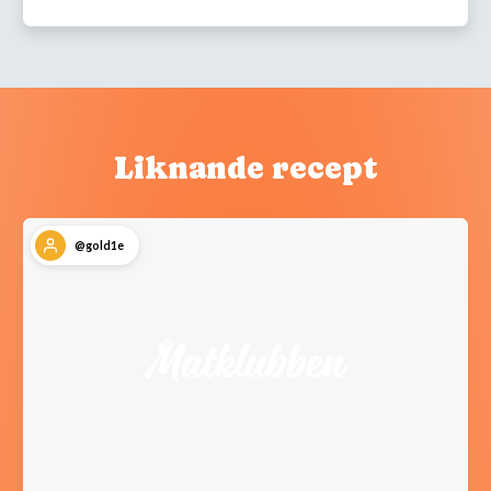
Liknande recept
@gold1e