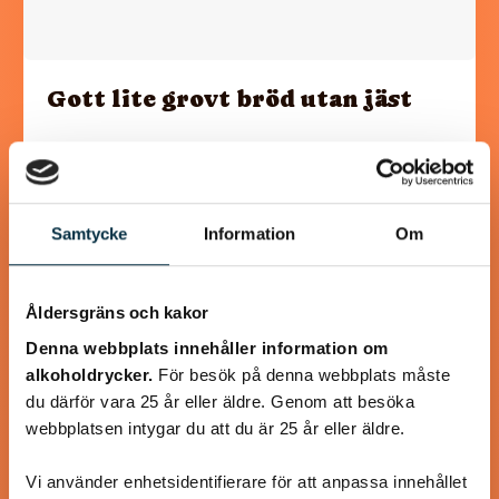
Gott lite grovt bröd utan jäst
Detta brödet gjorde jag i dag i stället för att köpa, på detta
sättet är det både nyttigare och utan konstgjorda
tillsatser. Tyckte själv…
Samtycke
Information
Om
Åldersgräns och kakor
@koppargrytan
Denna webbplats innehåller information om
alkoholdrycker.
För besök på denna webbplats måste
du därför vara 25 år eller äldre. Genom att besöka
webbplatsen intygar du att du är 25 år eller äldre.
Vi använder enhetsidentifierare för att anpassa innehållet