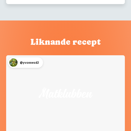
Liknande recept
@yvonnes63