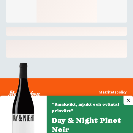
Integritetspolicy
Cookiepolicy
”Smakrikt, mjukt och oväntat
Cookie-inställningar
prisvärt”
Day & Night Pinot
Noir
Denna webbplats drivs av Vinklubben i Norden AB