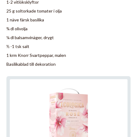
1-2 vitlöksklyftor
25 g soltorkade tomater i olja
1 näve färsk basilika
¾ dl olivolja
¼ dl balsamvinäger, drygt
½ -1 tsk salt
1 krm Knorr Svartpeppar, malen
Basilikablad till dekoration