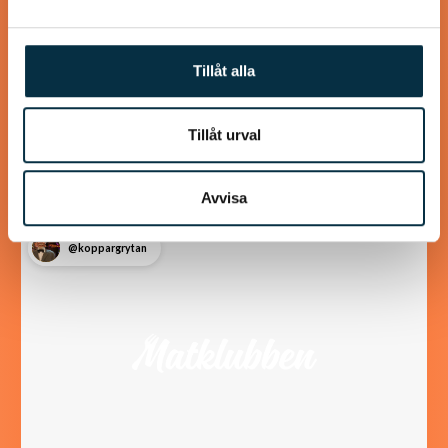
Köttfärskebab med hemmagjord
Kebabkrydda
Tillåt alla
Supergott, nyttigt och enkelt! Jag använder laktosfri
turkisk yoghurt, så blir rätten helt laktosfri.
Tillåt urval
Avvisa
@koppargrytan