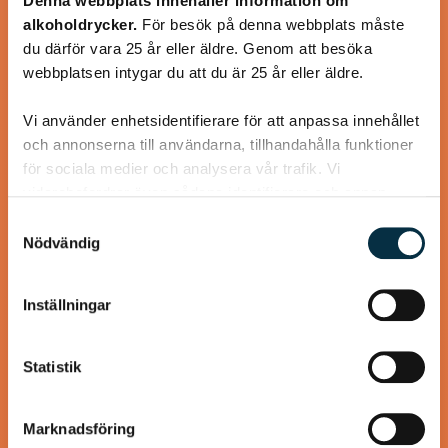
Denna webbplats innehåller information om
alkoholdrycker.
För besök på denna webbplats måste
LCHF Fläskpannkaka
du därför vara 25 år eller äldre. Genom att besöka
webbplatsen intygar du att du är 25 år eller äldre.
För dig som älskar pannkaka men inte använder mjöl
Vi använder enhetsidentifierare för att anpassa innehållet
och annonserna till användarna, tillhandahålla funktioner
för sociala medier och analysera vår trafik. Vi
vidarebefordrar även sådana identifierare och annan
@gold1e
information från din enhet till de sociala medier och
Samtyckesval
annons- och analysföretag som vi samarbetar med.
Nödvändig
Dessa kan i sin tur kombinera informationen med annan
information som du har tillhandahållit eller som de har
Inställningar
samlat in när du har använt deras tjänster.
Statistik
Marknadsföring